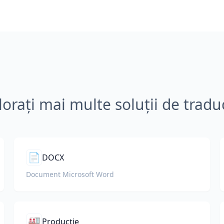
lorați mai multe soluții de tradu
📄
DOCX
Document Microsoft Word
🏭
Producție