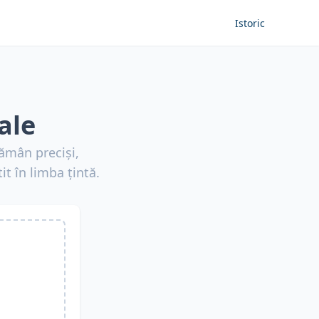
Istoric
ale
rămân preciși,
it în limba țintă.