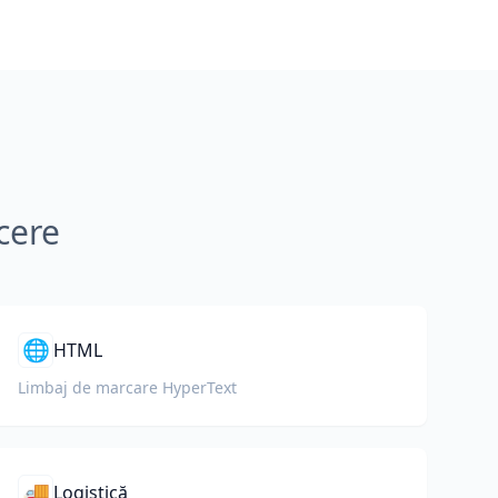
cere
🌐
HTML
Limbaj de marcare HyperText
🚚
Logistică