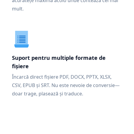
acuratețe maximă acolo unde contează cel mai
mult.
Suport pentru multiple formate de
fișiere
Încarcă direct fișiere PDF, DOCX, PPTX, XLSX,
CSV, EPUB și SRT. Nu este nevoie de conversie—
doar trage, plasează și traduce.