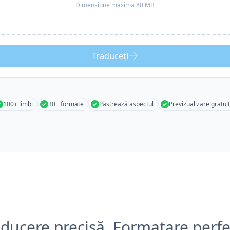
Dimensiune maximă 80 MB
Traduceți
100+ limbi
30+ formate
Păstrează aspectul
Previzualizare gratui
aducere precisă, Formatare perfe