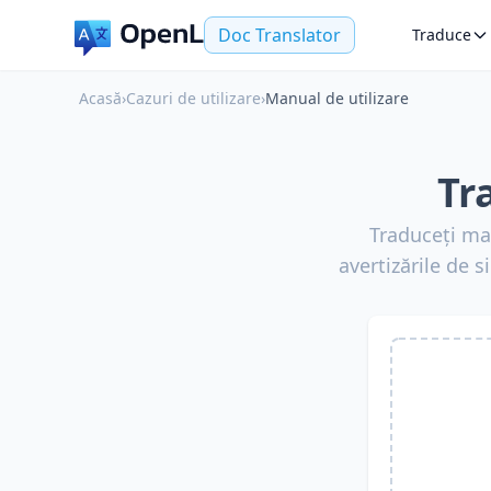
Doc Translator
Traduce
Acasă
›
Cazuri de utilizare
›
Manual de utilizare
Tr
Traduceți man
avertizările de s