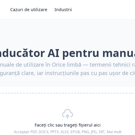
Cazuri de utilizare
Industrii
aducător AI pentru manu
uale de utilizare în Orice limbă — termenii tehnici 
iguranță clare, iar instrucțiunile pas cu pas ușor de cit
Faceți clic sau trageți fișierul aici
Acceptat:
PDF, DOCX, PPTX, XLSX, EPUB, PNG, JPG, SRT,
Mai mult