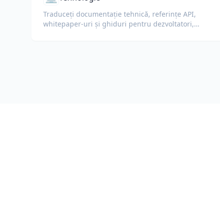
Traduceți documentație tehnică, referințe API,
whitepaper-uri și ghiduri pentru dezvoltatori,
păstrând fragmentele de cod, formatarea și
terminologia tehnică.