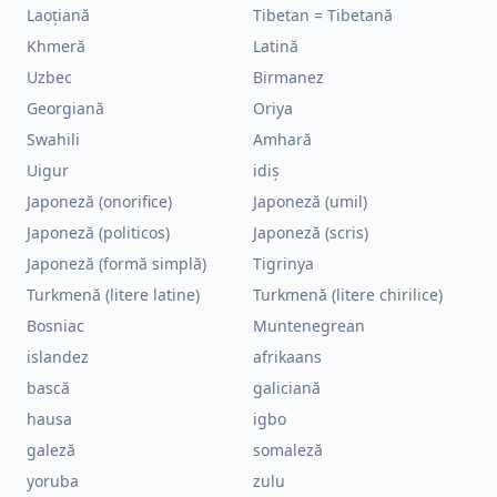
Laoțiană
Tibetan = Tibetană
Khmeră
Latină
Uzbec
Birmanez
Georgiană
Oriya
Swahili
Amhară
Uigur
idiș
Japoneză (onorifice)
Japoneză (umil)
Japoneză (politicos)
Japoneză (scris)
Japoneză (formă simplă)
Tigrinya
Turkmenă (litere latine)
Turkmenă (litere chirilice)
Bosniac
Muntenegrean
islandez
afrikaans
bască
galiciană
hausa
igbo
galeză
somaleză
yoruba
zulu