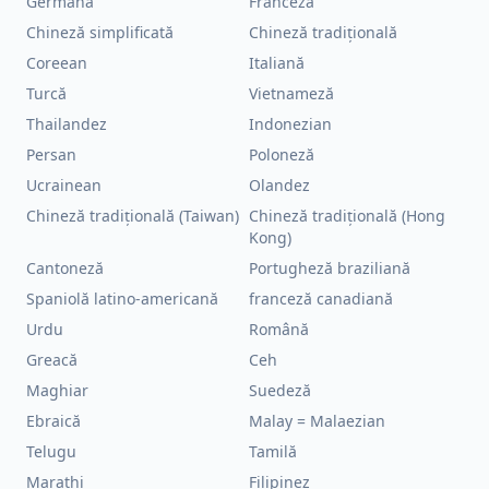
Germană
Franceză
Chineză simplificată
Chineză tradițională
Coreean
Italiană
Turcă
Vietnameză
Thailandez
Indonezian
Persan
Poloneză
Ucrainean
Olandez
Chineză tradițională (Taiwan)
Chineză tradițională (Hong
Kong)
Cantoneză
Portugheză braziliană
Spaniolă latino-americană
franceză canadiană
Urdu
Română
Greacă
Ceh
Maghiar
Suedeză
Ebraică
Malay = Malaezian
Telugu
Tamilă
Marathi
Filipinez