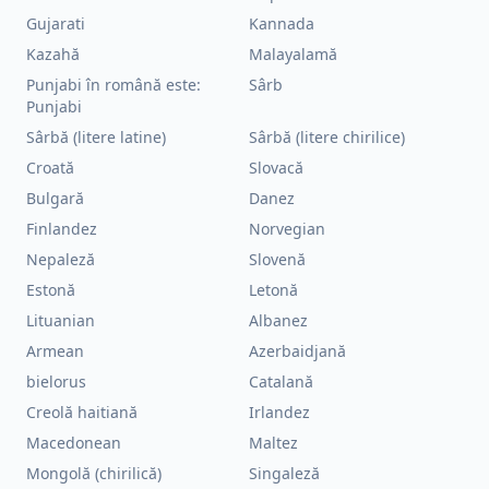
Gujarati
Kannada
Kazahă
Malayalamă
Punjabi în română este:
Sârb
Punjabi
Sârbă (litere latine)
Sârbă (litere chirilice)
Croată
Slovacă
Bulgară
Danez
Finlandez
Norvegian
Nepaleză
Slovenă
Estonă
Letonă
Lituanian
Albanez
Armean
Azerbaidjană
bielorus
Catalană
Creolă haitiană
Irlandez
Macedonean
Maltez
Mongolă (chirilică)
Singaleză