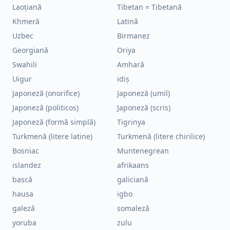
Laoțiană
Tibetan = Tibetană
Khmeră
Latină
Uzbec
Birmanez
Georgiană
Oriya
Swahili
Amhară
Uigur
idiș
Japoneză (onorifice)
Japoneză (umil)
Japoneză (politicos)
Japoneză (scris)
Japoneză (formă simplă)
Tigrinya
Turkmenă (litere latine)
Turkmenă (litere chirilice)
Bosniac
Muntenegrean
islandez
afrikaans
bască
galiciană
hausa
igbo
galeză
somaleză
yoruba
zulu