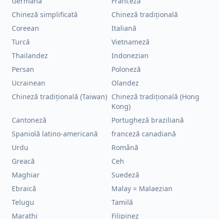
Germană
Franceză
Chineză simplificată
Chineză tradițională
Coreean
Italiană
Turcă
Vietnameză
Thailandez
Indonezian
Persan
Poloneză
Ucrainean
Olandez
Chineză tradițională (Taiwan)
Chineză tradițională (Hong
Kong)
Cantoneză
Portugheză braziliană
Spaniolă latino-americană
franceză canadiană
Urdu
Română
Greacă
Ceh
Maghiar
Suedeză
Ebraică
Malay = Malaezian
Telugu
Tamilă
Marathi
Filipinez