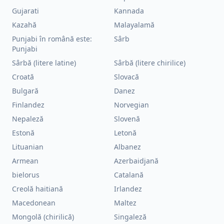
Gujarati
Kannada
Kazahă
Malayalamă
Punjabi în română este:
Sârb
Punjabi
Sârbă (litere latine)
Sârbă (litere chirilice)
Croată
Slovacă
Bulgară
Danez
Finlandez
Norvegian
Nepaleză
Slovenă
Estonă
Letonă
Lituanian
Albanez
Armean
Azerbaidjană
bielorus
Catalană
Creolă haitiană
Irlandez
Macedonean
Maltez
Mongolă (chirilică)
Singaleză