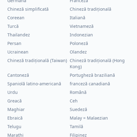
Germană
Franceză
Chineză simplificată
Chineză tradițională
Coreean
Italiană
Turcă
Vietnameză
Thailandez
Indonezian
Persan
Poloneză
Ucrainean
Olandez
Chineză tradițională (Taiwan)
Chineză tradițională (Hong
Kong)
Cantoneză
Portugheză braziliană
Spaniolă latino-americană
franceză canadiană
Urdu
Română
Greacă
Ceh
Maghiar
Suedeză
Ebraică
Malay = Malaezian
Telugu
Tamilă
Marathi
Filipinez