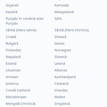
Gujarati
Kannada
Kazahă
Malayalamă
Punjabi în română este:
Sârb
Punjabi
Sârbă (litere latine)
Sârbă (litere chirilice)
Croată
Slovacă
Bulgară
Danez
Finlandez
Norvegian
Nepaleză
Slovenă
Estonă
Letonă
Lituanian
Albanez
Armean
Azerbaidjană
bielorus
Catalană
Creolă haitiană
Irlandez
Macedonean
Maltez
Mongolă (chirilică)
Singaleză