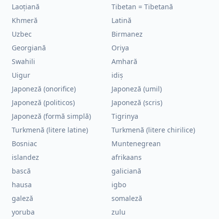
Laoțiană
Tibetan = Tibetană
Khmeră
Latină
Uzbec
Birmanez
Georgiană
Oriya
Swahili
Amhară
Uigur
idiș
Japoneză (onorifice)
Japoneză (umil)
Japoneză (politicos)
Japoneză (scris)
Japoneză (formă simplă)
Tigrinya
Turkmenă (litere latine)
Turkmenă (litere chirilice)
Bosniac
Muntenegrean
islandez
afrikaans
bască
galiciană
hausa
igbo
galeză
somaleză
yoruba
zulu