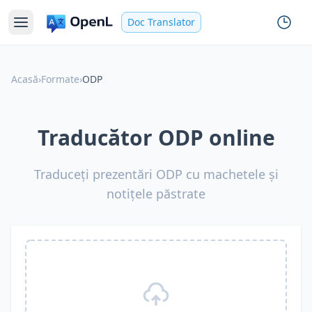
Doc Translator
Acasă
›
Formate
›
ODP
Traducător ODP online
Traduceți prezentări ODP cu machetele și
notițele păstrate