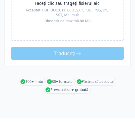
Faceți clic sau trageți fișierul aici
Acceptat:
PDF, DOCX, PPTX, XLSX, EPUB, PNG, JPG,
SRT,
Mai mult
Dimensiune maximă 80 MB
Traduceți
100+ limbi
30+ formate
Păstrează aspectul
Previzualizare gratuită