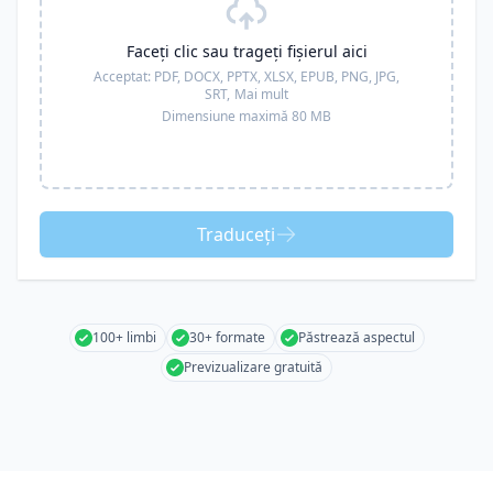
Faceți clic sau trageți fișierul aici
Acceptat:
PDF, DOCX, PPTX, XLSX, EPUB, PNG, JPG,
SRT,
Mai mult
Dimensiune maximă 80 MB
Traduceți
100+ limbi
30+ formate
Păstrează aspectul
Previzualizare gratuită