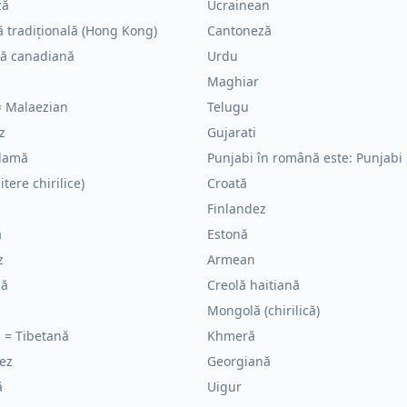
ză
Ucrainean
 tradițională (Hong Kong)
Cantoneză
ză canadiană
Urdu
Maghiar
= Malaezian
Telugu
z
Gujarati
lamă
Punjabi în română este: Punjabi
itere chirilice)
Croată
Finlandez
ă
Estonă
z
Armean
nă
Creolă haitiană
Mongolă (chirilică)
 = Tibetană
Khmeră
ez
Georgiană
ă
Uigur