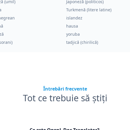
ă (umil)
Japoneză (politicos)
a
Turkmenă (litere latine)
negrean
islandez
nă
hausa
ză
yoruba
sorani)
tadjică (chirilică)
Întrebări frecvente
Tot ce trebuie să știți