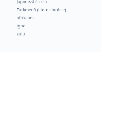
Japoneză (scris)
Turkmenă (litere chirilice)
afrikaans
igbo
zulu