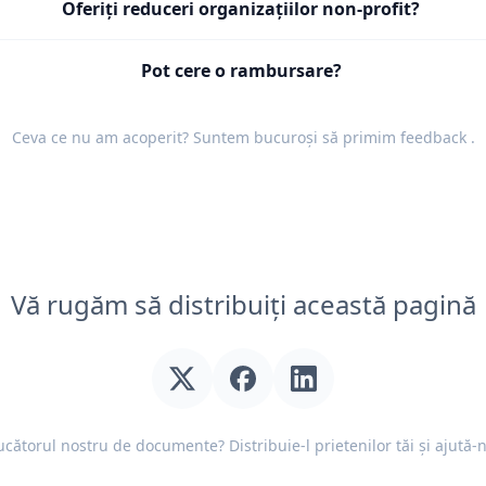
Oferiți reduceri organizațiilor non-profit?
Pot cere o rambursare?
Ceva ce nu am acoperit? Suntem bucuroși să primim
feedback
.
Vă rugăm să distribuiți această pagină
ducătorul nostru de documente? Distribuie-l prietenilor tăi și ajută-