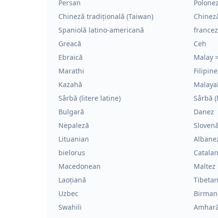
Persan
Polone
Chineză tradițională (Taiwan)
Chineză
Spaniolă latino-americană
france
Greacă
Ceh
Ebraică
Malay 
Marathi
Filipine
Kazahă
Malaya
Sârbă (litere latine)
Sârbă (l
Bulgară
Danez
Nepaleză
Sloven
Lituanian
Albane
bielorus
Catala
Macedonean
Maltez
Laoțiană
Tibetan
Uzbec
Birman
Swahili
Amhar