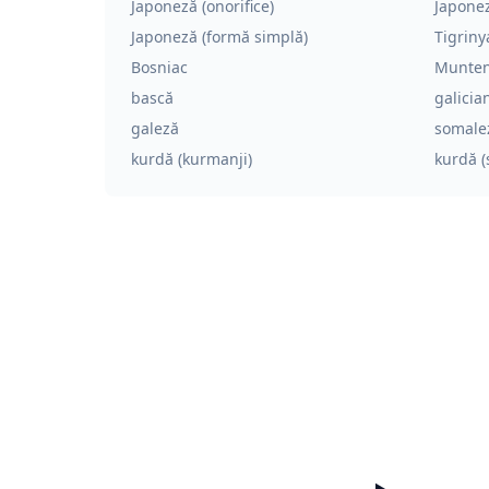
Japoneză (onorifice)
Japonez
Japoneză (formă simplă)
Tigriny
Bosniac
Munte
bască
galicia
galeză
somale
kurdă (kurmanji)
kurdă (