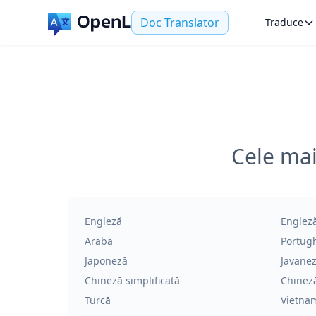
Doc Translator
Traduce
Cele mai
Engleză
Engleză
Arabă
Portug
Japoneză
Javane
Chineză simplificată
Chineză
Turcă
Vietna