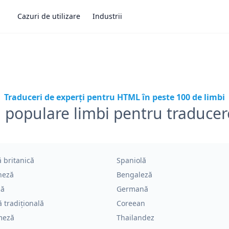
Cazuri de utilizare
Industrii
Traduceri de experți pentru HTML în peste 100 de limbi
 populare limbi pentru traduc
 britanică
Spaniolă
heză
Bengaleză
ză
Germană
 tradițională
Coreean
meză
Thailandez