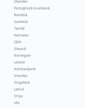
Olandez
Portugheză braziliană
Română
Suedeză
Tamilă
Kannada
Sârb
Slovacă
Norvegian
Letonă
Azerbaidjană
Irlandez
Singaleză
Latină
Oriya
idiș