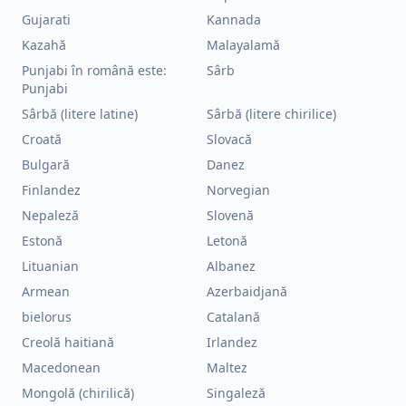
Gujarati
Kannada
Kazahă
Malayalamă
Punjabi în română este:
Sârb
Punjabi
Sârbă (litere latine)
Sârbă (litere chirilice)
Croată
Slovacă
Bulgară
Danez
Finlandez
Norvegian
Nepaleză
Slovenă
Estonă
Letonă
Lituanian
Albanez
Armean
Azerbaidjană
bielorus
Catalană
Creolă haitiană
Irlandez
Macedonean
Maltez
Mongolă (chirilică)
Singaleză