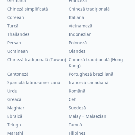
Germană
Franceză
Chineză simplificată
Chineză tradițională
Coreean
Italiană
Turcă
Vietnameză
Thailandez
Indonezian
Persan
Poloneză
Ucrainean
Olandez
Chineză tradițională (Taiwan)
Chineză tradițională (Hong
Kong)
Cantoneză
Portugheză braziliană
Spaniolă latino-americană
franceză canadiană
Urdu
Română
Greacă
Ceh
Maghiar
Suedeză
Ebraică
Malay = Malaezian
Telugu
Tamilă
Marathi
Filipinez