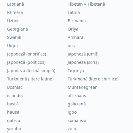
Laoțiană
Tibetan = Tibetană
Khmeră
Latină
Uzbec
Birmanez
Georgiană
Oriya
Swahili
Amhară
Uigur
idiș
Japoneză (onorifice)
Japoneză (umil)
Japoneză (politicos)
Japoneză (scris)
Japoneză (formă simplă)
Tigrinya
Turkmenă (litere latine)
Turkmenă (litere chirilice)
Bosniac
Muntenegrean
islandez
afrikaans
bască
galiciană
hausa
igbo
galeză
somaleză
yoruba
zulu