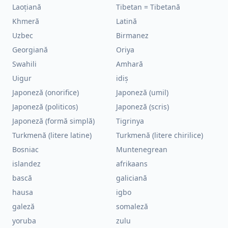
Laoțiană
Tibetan = Tibetană
Khmeră
Latină
Uzbec
Birmanez
Georgiană
Oriya
Swahili
Amhară
Uigur
idiș
Japoneză (onorifice)
Japoneză (umil)
Japoneză (politicos)
Japoneză (scris)
Japoneză (formă simplă)
Tigrinya
Turkmenă (litere latine)
Turkmenă (litere chirilice)
Bosniac
Muntenegrean
islandez
afrikaans
bască
galiciană
hausa
igbo
galeză
somaleză
yoruba
zulu