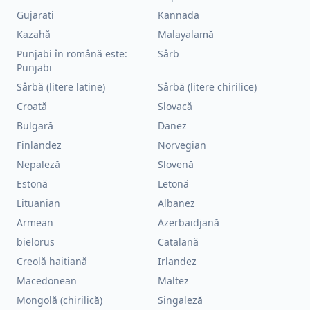
Gujarati
Kannada
Kazahă
Malayalamă
Punjabi în română este:
Sârb
Punjabi
Sârbă (litere latine)
Sârbă (litere chirilice)
Croată
Slovacă
Bulgară
Danez
Finlandez
Norvegian
Nepaleză
Slovenă
Estonă
Letonă
Lituanian
Albanez
Armean
Azerbaidjană
bielorus
Catalană
Creolă haitiană
Irlandez
Macedonean
Maltez
Mongolă (chirilică)
Singaleză