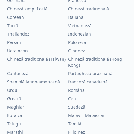
Germană
Franceză
Chineză simplificată
Chineză tradițională
Coreean
Italiană
Turcă
Vietnameză
Thailandez
Indonezian
Persan
Poloneză
Ucrainean
Olandez
Chineză tradițională (Taiwan)
Chineză tradițională (Hong
Kong)
Cantoneză
Portugheză braziliană
Spaniolă latino-americană
franceză canadiană
Urdu
Română
Greacă
Ceh
Maghiar
Suedeză
Ebraică
Malay = Malaezian
Telugu
Tamilă
Marathi
Filipinez