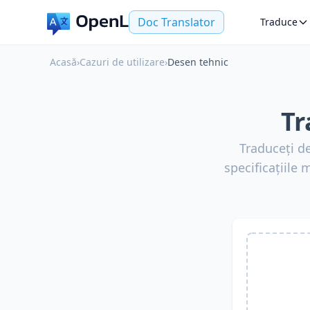
Doc Translator
Traduce
Acasă
›
Cazuri de utilizare
›
Desen tehnic
Tr
Traduceți d
specificațiile 