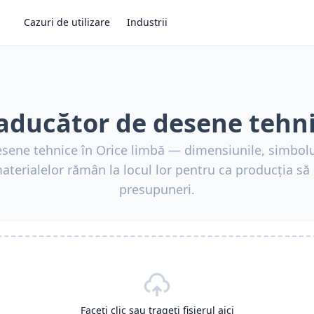
Cazuri de utilizare
Industrii
aducător de desene tehn
esene tehnice în Orice limbă — dimensiunile, simbolu
materialelor rămân la locul lor pentru ca producția s
presupuneri.
Faceți clic sau trageți fișierul aici