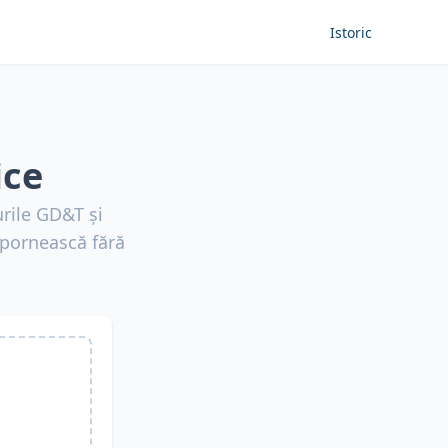
Istoric
ice
rile GD&T și
ă pornească fără