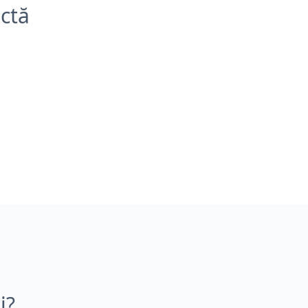
ctă
i?