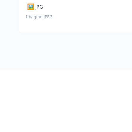
🖼️
JPG
Imagine JPEG