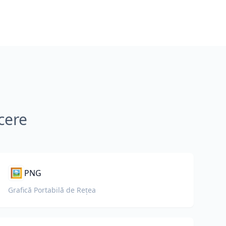
cere
🖼️
PNG
Grafică Portabilă de Rețea