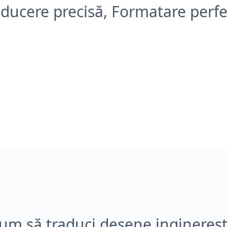
aducere precisă, Formatare perfe
um să traduci desene inginereșt