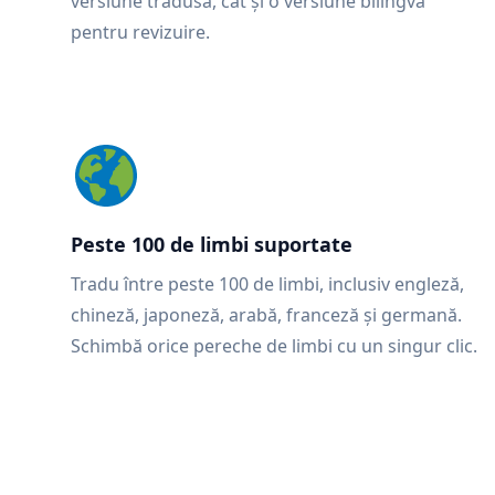
versiune tradusă, cât și o versiune bilingvă
pentru revizuire.
Peste 100 de limbi suportate
Tradu între peste 100 de limbi, inclusiv engleză,
chineză, japoneză, arabă, franceză și germană.
Schimbă orice pereche de limbi cu un singur clic.