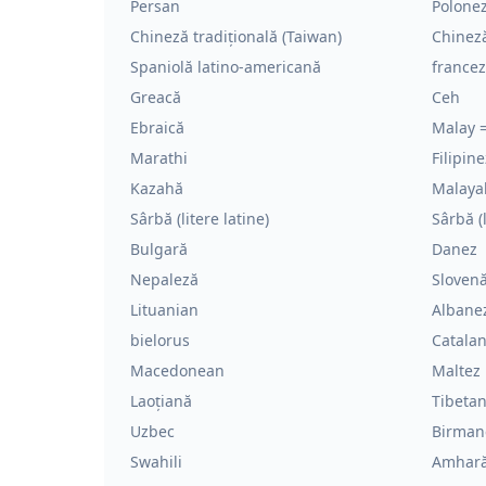
Persan
Polone
Chineză tradițională (Taiwan)
Chineză
Spaniolă latino-americană
france
Greacă
Ceh
Ebraică
Malay 
Marathi
Filipine
Kazahă
Malaya
Sârbă (litere latine)
Sârbă (l
Bulgară
Danez
Nepaleză
Sloven
Lituanian
Albane
bielorus
Catala
Macedonean
Maltez
Laoțiană
Tibetan
Uzbec
Birman
Swahili
Amhar