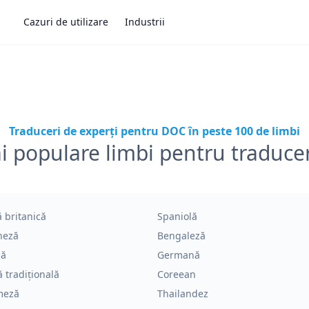
Cazuri de utilizare
Industrii
Traduceri de experți pentru DOC în peste 100 de limbi
i populare limbi pentru traduc
 britanică
Spaniolă
heză
Bengaleză
ză
Germană
 tradițională
Coreean
meză
Thailandez