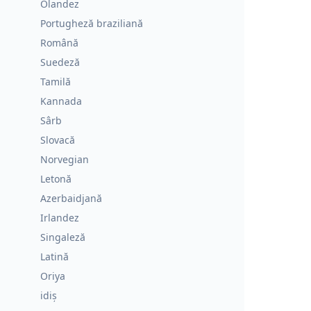
Olandez
Portugheză braziliană
Română
Suedeză
Tamilă
Kannada
Sârb
Slovacă
Norvegian
Letonă
Azerbaidjană
Irlandez
Singaleză
Latină
Oriya
idiș