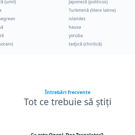
ă (umil)
Japoneză (politicos)
a
Turkmenă (litere latine)
negrean
islandez
nă
hausa
ză
yoruba
sorani)
tadjică (chirilică)
Întrebări frecvente
Tot ce trebuie să știți