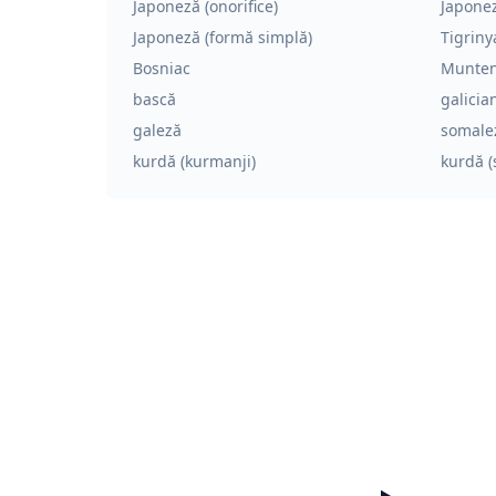
Japoneză (onorifice)
Japonez
Japoneză (formă simplă)
Tigriny
Bosniac
Munte
bască
galicia
galeză
somale
kurdă (kurmanji)
kurdă (