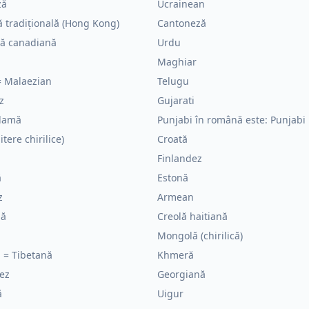
ză
Ucrainean
 tradițională (Hong Kong)
Cantoneză
ză canadiană
Urdu
Maghiar
= Malaezian
Telugu
z
Gujarati
lamă
Punjabi în română este: Punjabi
itere chirilice)
Croată
Finlandez
ă
Estonă
z
Armean
nă
Creolă haitiană
Mongolă (chirilică)
 = Tibetană
Khmeră
ez
Georgiană
ă
Uigur