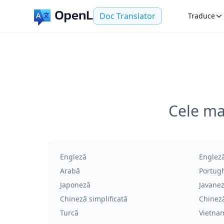
Doc Translator
Traduce
Cele ma
Engleză
Engleză
Arabă
Portug
Japoneză
Javane
Chineză simplificată
Chineză
Turcă
Vietna