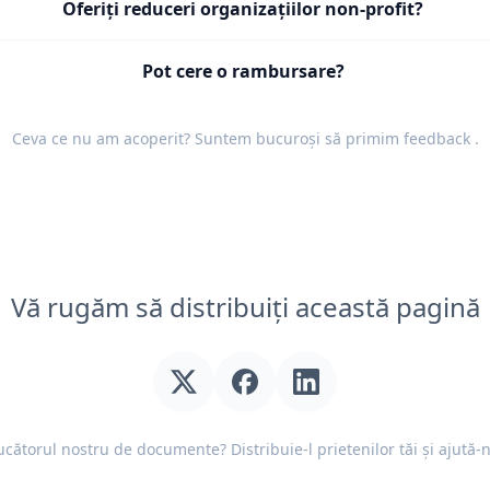
Oferiți reduceri organizațiilor non-profit?
Pot cere o rambursare?
Ceva ce nu am acoperit? Suntem bucuroși să primim
feedback
.
Vă rugăm să distribuiți această pagină
ducătorul nostru de documente? Distribuie-l prietenilor tăi și ajută-