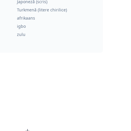
Japoneză (scris)
Turkmenă (litere chirilice)
afrikaans
igbo
zulu