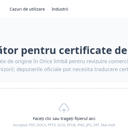
Cazuri de utilizare
Industrii
tor pentru certificate de
cate de origine în Orice limbă pentru revizuire comerc
nizorii; depunerile oficiale pot necesita traducere cert
Faceți clic sau trageți fișierul aici
Acceptat:
PDF, DOCX, PPTX, XLSX, EPUB, PNG, JPG, SRT,
Mai mult