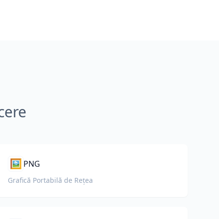
cere
🖼️
PNG
Grafică Portabilă de Rețea