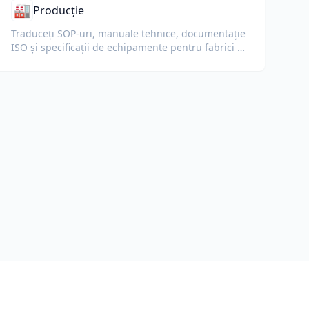
🏭
Producție
Traduceți SOP-uri, manuale tehnice, documentație
ISO și specificații de echipamente pentru fabrici și
lanțuri de aprovizionare globale.