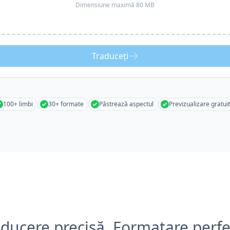
Dimensiune maximă 80 MB
Traduceți
100+ limbi
30+ formate
Păstrează aspectul
Previzualizare gratui
aducere precisă, Formatare perfe