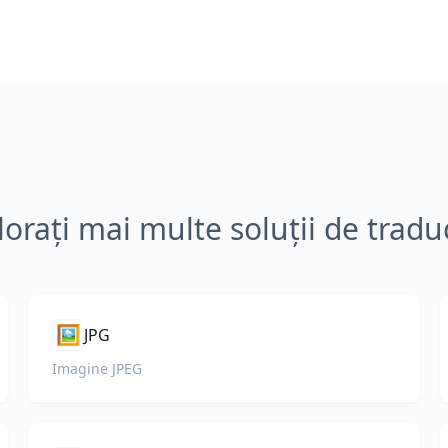
lorați mai multe soluții de tradu
🖼️
JPG
Imagine JPEG