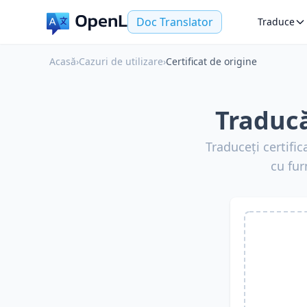
Doc Translator
Traduce
Acasă
›
Cazuri de utilizare
›
Certificat de origine
Traducă
Traduceți certifi
cu fur