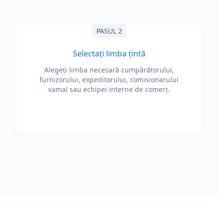
PASUL 2
Selectați limba țintă
Alegeți limba necesară cumpărătorului,
furnizorului, expeditorului, comisionarului
vamal sau echipei interne de comerț.