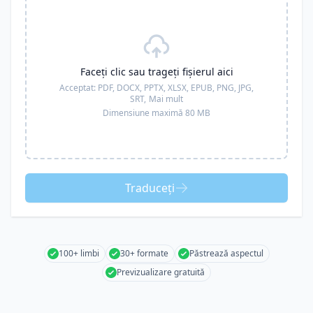
Faceți clic sau trageți fișierul aici
Acceptat:
PDF, DOCX, PPTX, XLSX, EPUB, PNG, JPG,
SRT,
Mai mult
Dimensiune maximă 80 MB
Traduceți
100+ limbi
30+ formate
Păstrează aspectul
Previzualizare gratuită