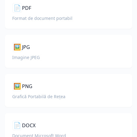
📄
PDF
Format de document portabil
🖼️
JPG
Imagine JPEG
🖼️
PNG
Grafică Portabilă de Rețea
📄
DOCX
Document Microsoft Word