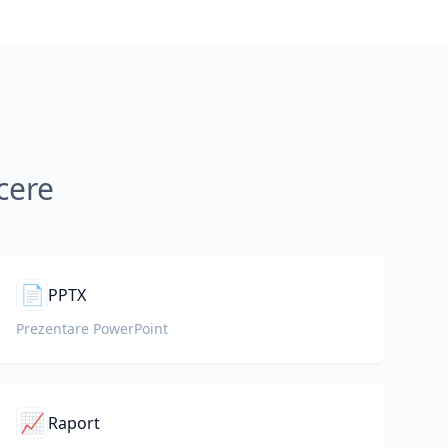
cere
📄
PPTX
Prezentare PowerPoint
📈
Raport