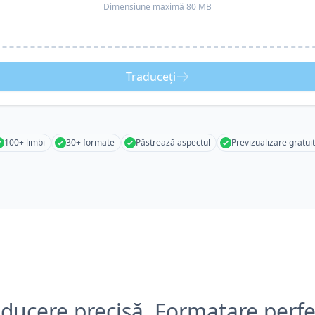
Dimensiune maximă 80 MB
Traduceți
100+ limbi
30+ formate
Păstrează aspectul
Previzualizare gratui
aducere precisă, Formatare perfe