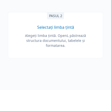
PASUL 2
Selectați limba țintă
Alegeți limba țintă. OpenL păstrează
structura documentului, tabelele și
formatarea.