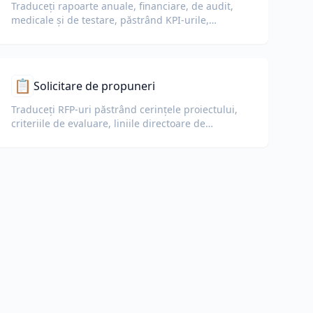
Traduceți rapoarte anuale, financiare, de audit,
medicale și de testare, păstrând KPI-urile,
terminologia de conformitate, notele evaluatorilor
și anexele doveditoare.
📋
Solicitare de propuneri
Traduceți RFP-uri păstrând cerințele proiectului,
criteriile de evaluare, liniile directoare de
depunere și termenele.