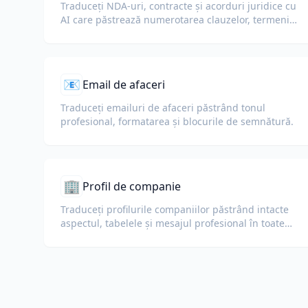
Traduceți NDA-uri, contracte și acorduri juridice cu
AI care păstrează numerotarea clauzelor, termenii
definiți și blocurile de semnătură.
📧
Email de afaceri
Traduceți emailuri de afaceri păstrând tonul
profesional, formatarea și blocurile de semnătură.
🏢
Profil de companie
Traduceți profilurile companiilor păstrând intacte
aspectul, tabelele și mesajul profesional în toate
limbile.