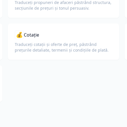
Traduceți propuneri de afaceri păstrând structura,
secțiunile de prețuri și tonul persuasiv.
💰
Cotație
Traduceți cotații și oferte de preț, păstrând
prețurile detaliate, termenii și condițiile de plată.