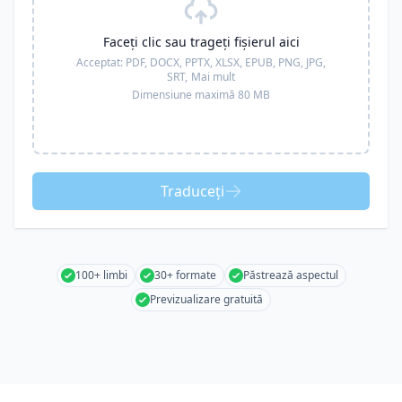
Faceți clic sau trageți fișierul aici
Acceptat:
PDF, DOCX, PPTX, XLSX, EPUB, PNG, JPG,
SRT,
Mai mult
Dimensiune maximă 80 MB
Traduceți
100+ limbi
30+ formate
Păstrează aspectul
Previzualizare gratuită