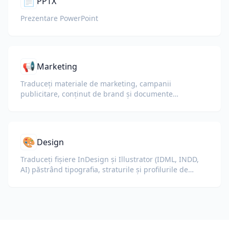
📄
PPTX
Prezentare PowerPoint
📢
Marketing
Traduceți materiale de marketing, campanii
publicitare, conținut de brand și documente
promoționale pentru audiențe globale.
🎨
Design
Traduceți fișiere InDesign și Illustrator (IDML, INDD,
AI) păstrând tipografia, straturile și profilurile de
culoare intacte pentru designeri și echipe de brand.