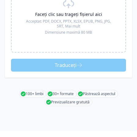
Faceți clic sau trageți fișierul aici
Acceptat:
PDF, DOCX, PPTX, XLSX, EPUB, PNG, JPG,
SRT,
Mai mult
Dimensiune maximă 80 MB
Traduceți
100+ limbi
30+ formate
Păstrează aspectul
Previzualizare gratuită