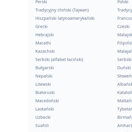
Perski
Polski
Tradycyjny chiński (Tajwan)
Tradycy
Hiszpański latynoamerykański
Francus
Grecki
Czeski
Hebrajski
Malajsk
Marathi
Filipińs
Kazachski
Malaja
Serbski (alfabet łaciński)
Serbski 
Bułgarski
Duński
Nepalski
Słoweń
Litewski
Albańsk
Białoruski
Kataloń
Macedoński
Maltań
Laotański
Tybeta
Uzbecki
Birmań
Suahili
Amhars