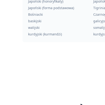
Japoński (honoryfikaty)
Japońsk
Japoński (forma podstawowa)
Tigrini
Bośniacki
Czarno
baskijski
galicyjs
walijski
somalij
kurdyjski (kurmandżi)
kurdyjs