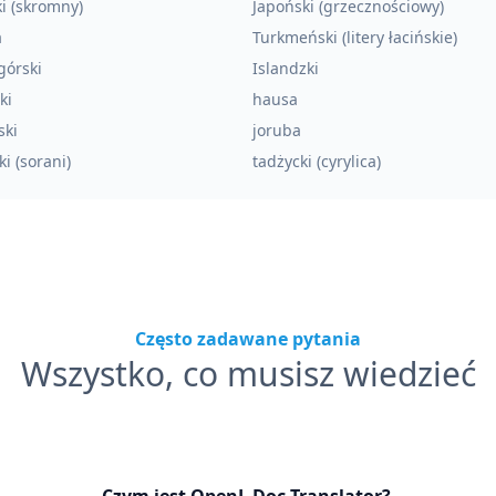
i (skromny)
Japoński (grzecznościowy)
a
Turkmeński (litery łacińskie)
górski
Islandzki
ki
hausa
ski
joruba
ki (sorani)
tadżycki (cyrylica)
Często zadawane pytania
Wszystko, co musisz wiedzieć