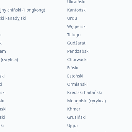
Ukraiński
jny chiński (Hongkong)
Kantoński
ki kanadyjski
Urdu
Węgierski
i
Telugu
ki
Gudżarati
lam
Pendżabski
(cyrylica)
Chorwacki
Fiński
ski
Estoński
i
Ormiański
ski
Kreolski haitański
ski
Mongolski (cyrylica)
ński
Khmer
ski
Gruziński
ki
Ujgur