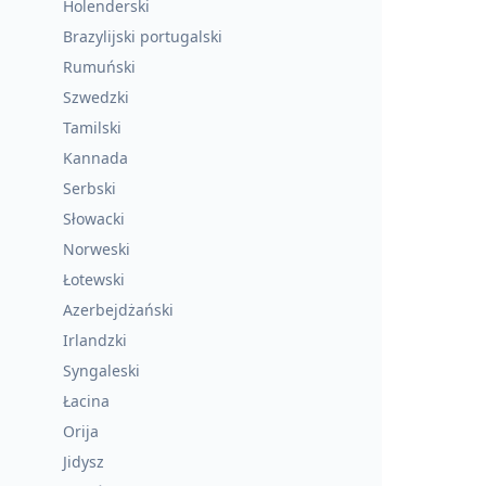
Holenderski
Brazylijski portugalski
Rumuński
Szwedzki
Tamilski
Kannada
Serbski
Słowacki
Norweski
Łotewski
Azerbejdżański
Irlandzki
Syngaleski
Łacina
Orija
Jidysz