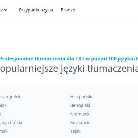
cz
Przypadki użycia
Branże
Profesjonalne tłumaczenia dla TXT w ponad 100 językac
opularniejsze języki tłumaczeni
ki angielski
Hiszpański
lski
Bengalski
i
Niemiecki
jny chiński
Koreański
mski
Tajski