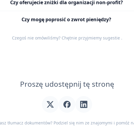
Czy oferujecie zniżki dla organizacji non-profit?
Czy mogę poprosić o zwrot pieniędzy?
Czegoś nie omówiliśmy? Chętnie przyjmiemy
sugestie
.
Proszę udostępnij tę stronę
nasz tłumacz dokumentów? Podziel się nim ze znajomymi i pomóż na