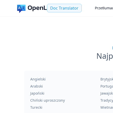
Doc Translator
Przetłuma
Najp
Angielski
Brytyjs
Arabski
Portuga
Japoński
Jawajsk
Chiński uproszczony
Tradycy
Turecki
Wietna