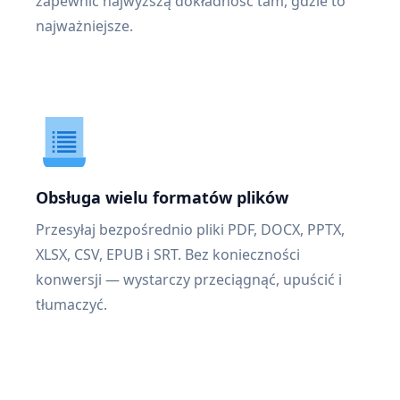
zapewnić najwyższą dokładność tam, gdzie to
najważniejsze.
Obsługa wielu formatów plików
Przesyłaj bezpośrednio pliki PDF, DOCX, PPTX,
XLSX, CSV, EPUB i SRT. Bez konieczności
konwersji — wystarczy przeciągnąć, upuścić i
tłumaczyć.