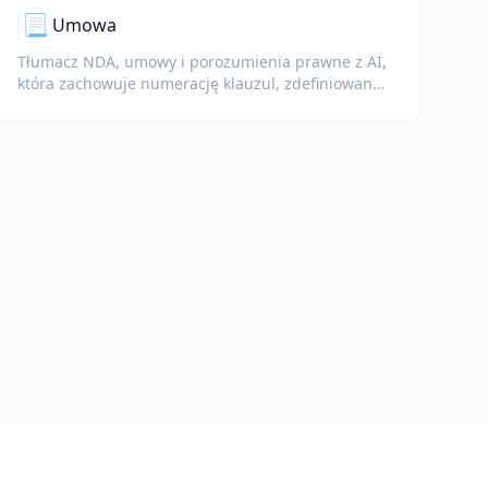
📃
Umowa
Tłumacz NDA, umowy i porozumienia prawne z AI,
która zachowuje numerację klauzul, zdefiniowane
pojęcia i bloki podpisów.