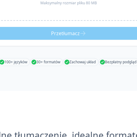
Maksymalny rozmiar pliku 80 MB
Przetłumacz
100+ języków
30+ formatów
Zachowaj układ
Bezpłatny podgląd
ne tłumaczenie, idealne forma