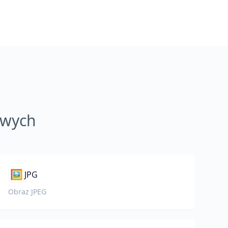
owych
🖼️
JPG
Obraz JPEG