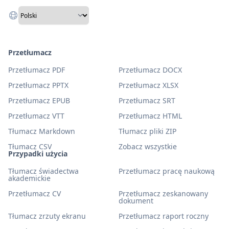
Przetłumacz
Przetłumacz PDF
Przetłumacz DOCX
Przetłumacz PPTX
Przetłumacz XLSX
Przetłumacz EPUB
Przetłumacz SRT
Przetłumacz VTT
Przetłumacz HTML
Tłumacz Markdown
Tłumacz pliki ZIP
Tłumacz CSV
Zobacz wszystkie
Przypadki użycia
Tłumacz świadectwa
Przetłumacz pracę naukową
akademickie
Przetłumacz CV
Przetłumacz zeskanowany
dokument
Tłumacz zrzuty ekranu
Przetłumacz raport roczny