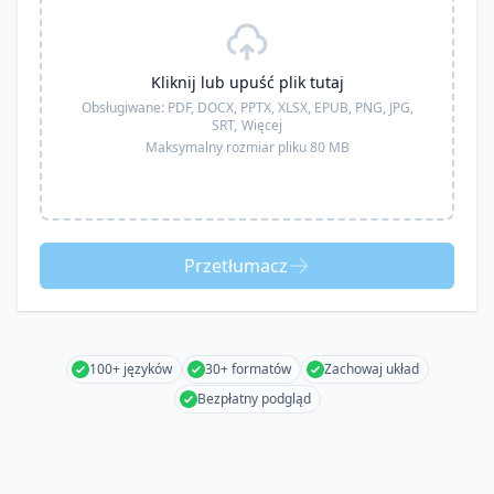
Kliknij lub upuść plik tutaj
Obsługiwane:
PDF, DOCX, PPTX, XLSX, EPUB, PNG, JPG,
SRT,
Więcej
Maksymalny rozmiar pliku 80 MB
Przetłumacz
100+ języków
30+ formatów
Zachowaj układ
Bezpłatny podgląd