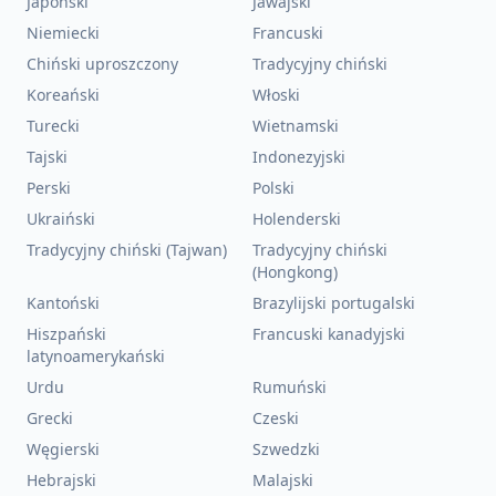
Japoński
Jawajski
Niemiecki
Francuski
Chiński uproszczony
Tradycyjny chiński
Koreański
Włoski
Turecki
Wietnamski
Tajski
Indonezyjski
Perski
Polski
Ukraiński
Holenderski
Tradycyjny chiński (Tajwan)
Tradycyjny chiński
(Hongkong)
Kantoński
Brazylijski portugalski
Hiszpański
Francuski kanadyjski
latynoamerykański
Urdu
Rumuński
Grecki
Czeski
Węgierski
Szwedzki
Hebrajski
Malajski