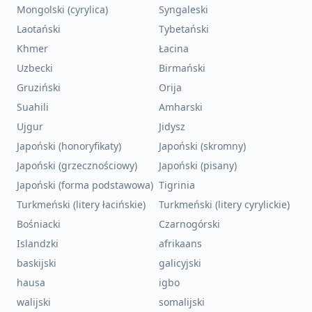
Mongolski (cyrylica)
Syngaleski
Laotański
Tybetański
Khmer
Łacina
Uzbecki
Birmański
Gruziński
Orija
Suahili
Amharski
Ujgur
Jidysz
Japoński (honoryfikaty)
Japoński (skromny)
Japoński (grzecznościowy)
Japoński (pisany)
Japoński (forma podstawowa)
Tigrinia
Turkmeński (litery łacińskie)
Turkmeński (litery cyrylickie)
Bośniacki
Czarnogórski
Islandzki
afrikaans
baskijski
galicyjski
hausa
igbo
walijski
somalijski