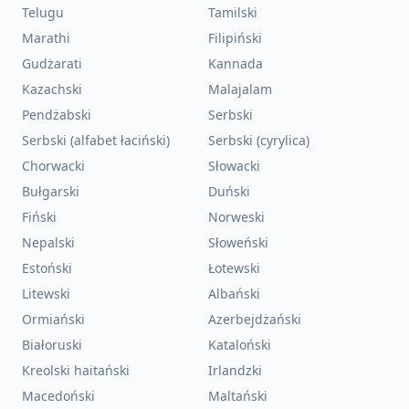
Telugu
Tamilski
Marathi
Filipiński
Gudżarati
Kannada
Kazachski
Malajalam
Pendżabski
Serbski
Serbski (alfabet łaciński)
Serbski (cyrylica)
Chorwacki
Słowacki
Bułgarski
Duński
Fiński
Norweski
Nepalski
Słoweński
Estoński
Łotewski
Litewski
Albański
Ormiański
Azerbejdżański
Białoruski
Kataloński
Kreolski haitański
Irlandzki
Macedoński
Maltański