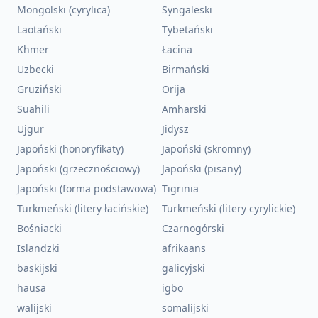
Mongolski (cyrylica)
Syngaleski
Laotański
Tybetański
Khmer
Łacina
Uzbecki
Birmański
Gruziński
Orija
Suahili
Amharski
Ujgur
Jidysz
Japoński (honoryfikaty)
Japoński (skromny)
Japoński (grzecznościowy)
Japoński (pisany)
Japoński (forma podstawowa)
Tigrinia
Turkmeński (litery łacińskie)
Turkmeński (litery cyrylickie)
Bośniacki
Czarnogórski
Islandzki
afrikaans
baskijski
galicyjski
hausa
igbo
walijski
somalijski