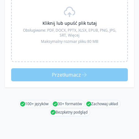
Kliknij lub upuść plik tutaj
Obsługiwane:
PDF, DOCX, PPTX, XLSX, EPUB, PNG, JPG,
SRT,
Więcej
Maksymalny rozmiar pliku 80 MB
Przetłumacz
100+ języków
30+ formatów
Zachowaj układ
Bezpłatny podgląd