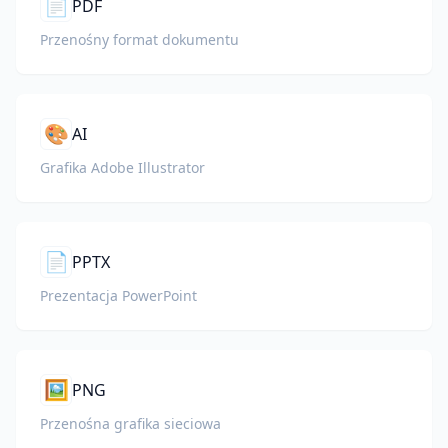
📄
PDF
Przenośny format dokumentu
🎨
AI
Grafika Adobe Illustrator
📄
PPTX
Prezentacja PowerPoint
🖼️
PNG
Przenośna grafika sieciowa