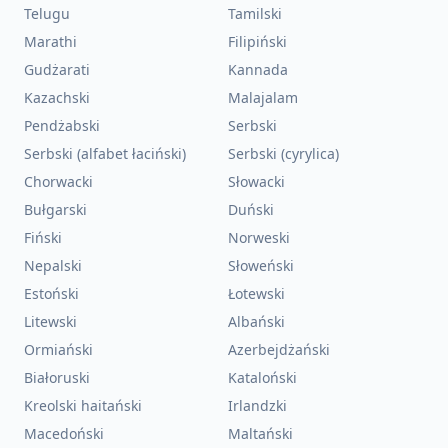
Telugu
Tamilski
Marathi
Filipiński
Gudżarati
Kannada
Kazachski
Malajalam
Pendżabski
Serbski
Serbski (alfabet łaciński)
Serbski (cyrylica)
Chorwacki
Słowacki
Bułgarski
Duński
Fiński
Norweski
Nepalski
Słoweński
Estoński
Łotewski
Litewski
Albański
Ormiański
Azerbejdżański
Białoruski
Kataloński
Kreolski haitański
Irlandzki
Macedoński
Maltański