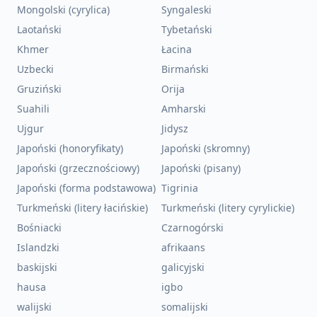
Mongolski (cyrylica)
Syngaleski
Laotański
Tybetański
Khmer
Łacina
Uzbecki
Birmański
Gruziński
Orija
Suahili
Amharski
Ujgur
Jidysz
Japoński (honoryfikaty)
Japoński (skromny)
Japoński (grzecznościowy)
Japoński (pisany)
Japoński (forma podstawowa)
Tigrinia
Turkmeński (litery łacińskie)
Turkmeński (litery cyrylickie)
Bośniacki
Czarnogórski
Islandzki
afrikaans
baskijski
galicyjski
hausa
igbo
walijski
somalijski