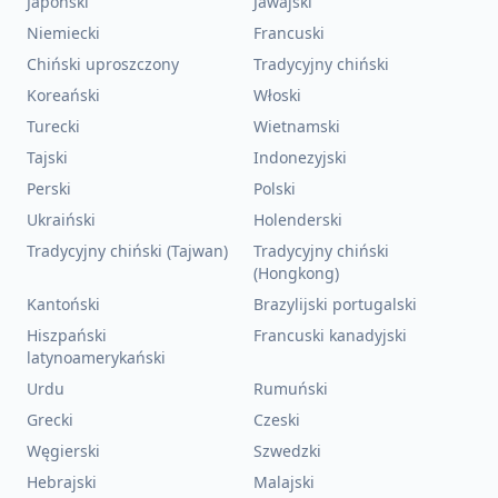
Japoński
Jawajski
Niemiecki
Francuski
Chiński uproszczony
Tradycyjny chiński
Koreański
Włoski
Turecki
Wietnamski
Tajski
Indonezyjski
Perski
Polski
Ukraiński
Holenderski
Tradycyjny chiński (Tajwan)
Tradycyjny chiński
(Hongkong)
Kantoński
Brazylijski portugalski
Hiszpański
Francuski kanadyjski
latynoamerykański
Urdu
Rumuński
Grecki
Czeski
Węgierski
Szwedzki
Hebrajski
Malajski