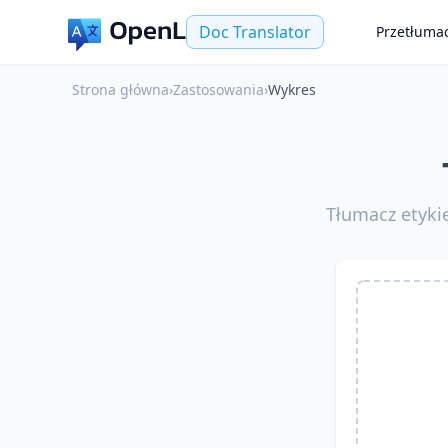
Doc Translator
Przetłuma
Strona główna
›
Zastosowania
›
Wykres
Tłumacz etykie