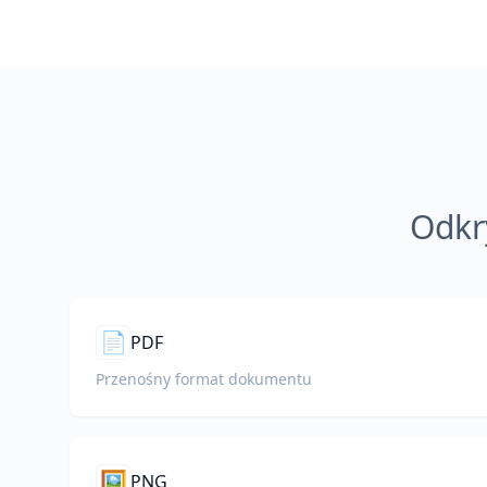
Odkr
📄
PDF
Przenośny format dokumentu
🖼️
PNG