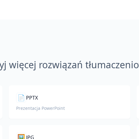
yj więcej rozwiązań tłumaczeni
📄
PPTX
Prezentacja PowerPoint
🖼️
JPG