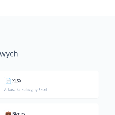
owych
📄
XLSX
Arkusz kalkulacyjny Excel
💼
Biznes