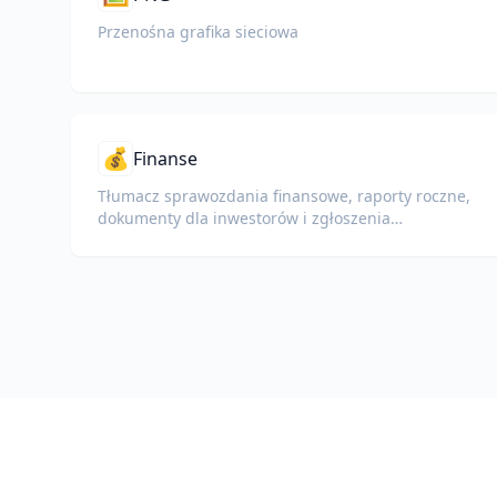
Przenośna grafika sieciowa
💰
Finanse
Tłumacz sprawozdania finansowe, raporty roczne,
dokumenty dla inwestorów i zgłoszenia
regulacyjne, zachowując liczby, tabele i
formatowanie zgodności.