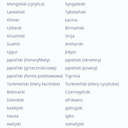
Mongolski (cyrylica)
Syngaleski
Laotański
Tybetański
Khmer
Łacina
Uzbecki
Birmański
Gruziński
Orija
Suahili
Amharski
Ujgur
Jidysz
Japoński (honoryfikaty)
Japoński (skromny)
Japoński (grzecznościowy)
Japoński (pisany)
Japoński (forma podstawowa)
Tigrinia
Turkmeński (litery łacińskie)
Turkmeński (litery cyrylickie)
Bośniacki
Czarnogórski
Islandzki
afrikaans
baskijski
galicyjski
hausa
igbo
walijski
somalijski