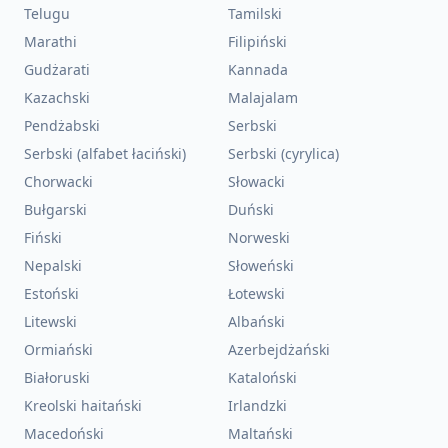
Telugu
Tamilski
Marathi
Filipiński
Gudżarati
Kannada
Kazachski
Malajalam
Pendżabski
Serbski
Serbski (alfabet łaciński)
Serbski (cyrylica)
Chorwacki
Słowacki
Bułgarski
Duński
Fiński
Norweski
Nepalski
Słoweński
Estoński
Łotewski
Litewski
Albański
Ormiański
Azerbejdżański
Białoruski
Kataloński
Kreolski haitański
Irlandzki
Macedoński
Maltański