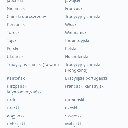
Japoński
Jawajski
Niemiecki
Francuski
Chiński uproszczony
Tradycyjny chiński
Koreański
Włoski
Turecki
Wietnamski
Tajski
Indonezyjski
Perski
Polski
Ukraiński
Holenderski
Tradycyjny chiński (Tajwan)
Tradycyjny chiński
(Hongkong)
Kantoński
Brazylijski portugalski
Hiszpański
Francuski kanadyjski
latynoamerykański
Urdu
Rumuński
Grecki
Czeski
Węgierski
Szwedzki
Hebrajski
Malajski