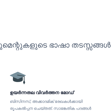
െന്റുകളുടെ ഭാഷാ തടസ്സങ്ങൾ
ഉയർന്നതല വിവർത്തന മോഡ്
ബിസിനസ്, അക്കാദമിക് രേഖകൾക്കായി
രൂപകൽപ്പന ചെയ്തത്. സാങ്കേതിക പദങ്ങൾ