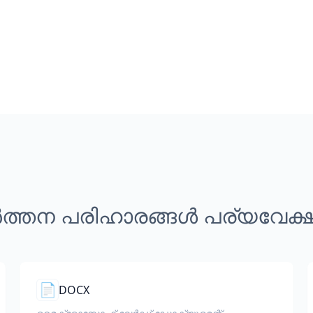
ത്തന പരിഹാരങ്ങൾ പര്യവേക
📄
DOCX