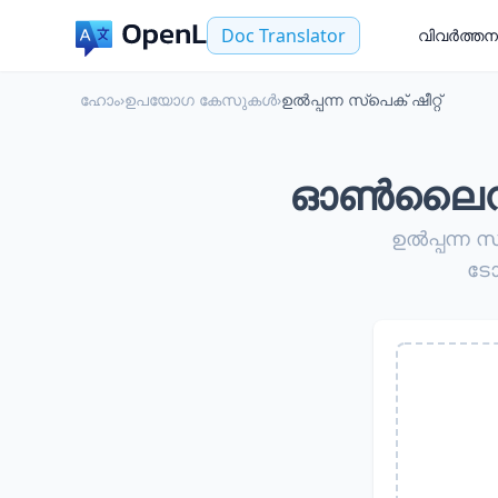
Doc Translator
വിവർത്തന
ഹോം
›
ഉപയോഗ കേസുകൾ
›
ഉൽപ്പന്ന സ്പെക് ഷീറ്റ്
ഓൺലൈൻ ഉൽ
ഉൽപ്പന്ന സ
ടോ