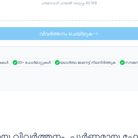
പരമാവധി ഫയൽ വലുപ്പം 80 MB
വിവർത്തനം ചെയ്യുക
ാഷകൾ
30+ ഫോർമാറ്റുകൾ
യഥാർത്ഥ ലേഔട്ട് നിലനിർത്തുക
സൗജന്
യ വിവർത്തനം, പൂർണ്ണമായ ഫോർമ