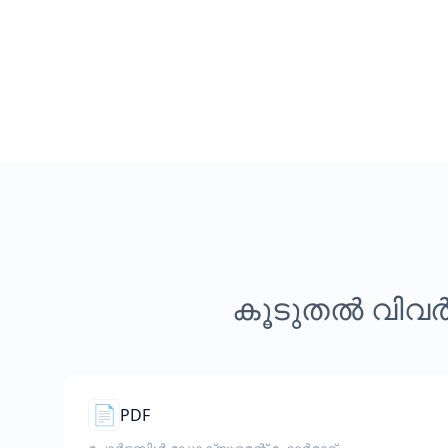
കൂടുതൽ വിവർ
📄
PDF