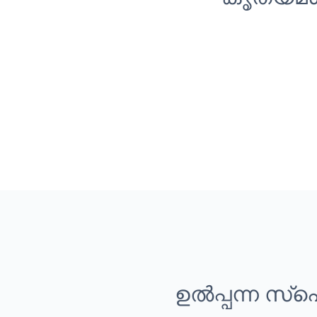
ഉൽപ്പന്ന സ്