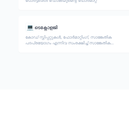
പോർട്ടബിൾ ഡോക്യുമെന്റ് ഫോർമാറ്റ്
💻
ടെക്നോളജി
കോഡ് സ്നിപ്പറ്റുകൾ, ഫോർമാറ്റിംഗ്, സാങ്കേതിക
പദപ്രയോഗം എന്നിവ സംരക്ഷിച്ച് സാങ്കേതിക
ഡോക്യുമെന്റേഷൻ, API റഫറൻസുകൾ,
വൈറ്റ്‌പേപ്പറുകൾ, ഡെവലപ്പർ ഗൈഡുകൾ എന്നിവ
വിവർത്തനം ചെയ്യുക.