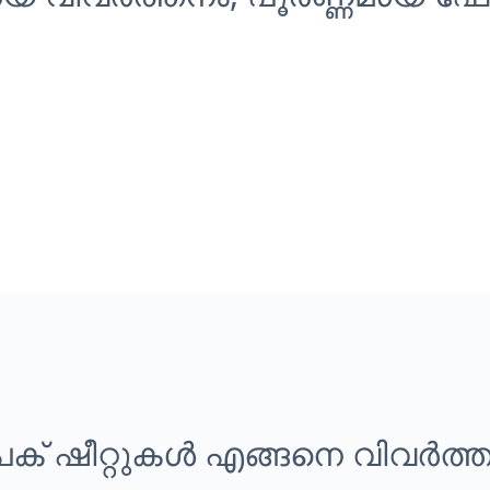
പെക് ഷീറ്റുകൾ എങ്ങനെ വിവർത്