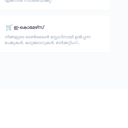
എക്സൽ സ്പ്രെഡ്ഷീറ്റ്
🛒
ഇ-കൊമേഴ്‌സ്
നിങ്ങളുടെ ഓൺലൈൻ സ്റ്റോറിനായി ഉൽപ്പന്ന
പേജുകൾ, കാറ്റലോഗുകൾ, മാർക്കറ്റിംഗ്
ഡോക്യുമെന്റുകൾ വിവർത്തനം ചെയ്യുക.