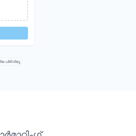
യ പ്രിവ്യൂ
ാറ്റിംഗ്