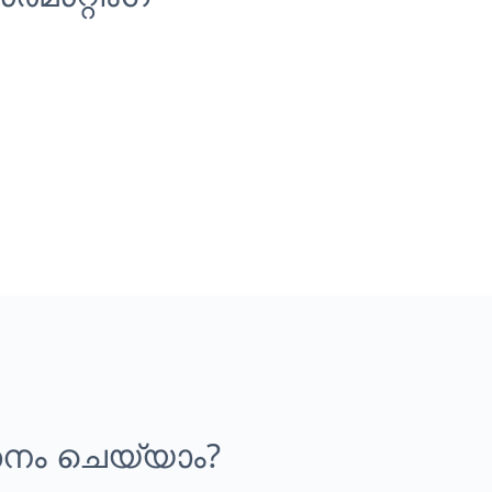
തനം ചെയ്യാം?