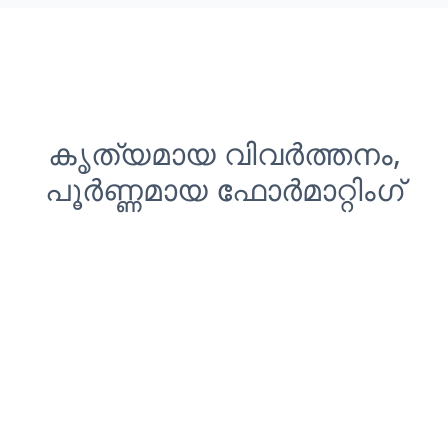
കൃത്യമായ വിവർത്തനം,
പൂർണ്ണമായ ഫോർമാറ്റിംഗ്