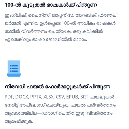
100-ൽ കൂടുതൽ ഭാഷകൾക്ക് പിന്തുണ
ഇംഗ്ലീഷ്, ചൈനീസ്, ജാപ്പനീസ്, അറബിക്, ഫ്രഞ്ച്,
ജർമ്മൻ എന്നിവ ഉൾപ്പെടെ 100-ൽ അധികം ഭാഷകൾ
തമ്മിൽ വിവർത്തനം ചെയ്യുക. ഒരു ക്ലിക്കിൽ
ഏതെങ്കിലും ഭാഷാ ജോഡിയിൽ മാറാം.
നിരവധി ഫയൽ ഫോർമാറ്റുകൾക്ക് പിന്തുണ
PDF, DOCX, PPTX, XLSX, CSV, EPUB, SRT ഫയലുകൾ
നേരിട്ട് അപ്‌ലോഡ് ചെയ്യുക. ഫയൽ പരിവർത്തനം
ആവശ്യമില്ല—ഡ്രാഗ് ചെയ്ത് ഇടൂ, വിവർത്തനം
ആരംഭിക്കുക.