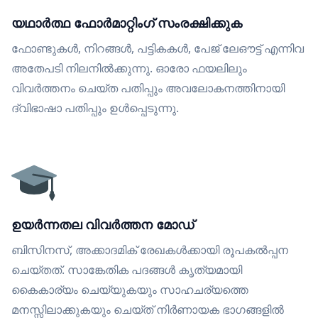
യഥാർത്ഥ ഫോർമാറ്റിംഗ് സംരക്ഷിക്കുക
ഫോണ്ടുകൾ, നിറങ്ങൾ, പട്ടികകൾ, പേജ് ലേഔട്ട് എന്നിവ
അതേപടി നിലനിൽക്കുന്നു. ഓരോ ഫയലിലും
വിവർത്തനം ചെയ്ത പതിപ്പും അവലോകനത്തിനായി
ദ്വിഭാഷാ പതിപ്പും ഉൾപ്പെടുന്നു.
ഉയർന്നതല വിവർത്തന മോഡ്
ബിസിനസ്, അക്കാദമിക് രേഖകൾക്കായി രൂപകൽപ്പന
ചെയ്തത്. സാങ്കേതിക പദങ്ങൾ കൃത്യമായി
കൈകാര്യം ചെയ്യുകയും സാഹചര്യത്തെ
മനസ്സിലാക്കുകയും ചെയ്ത് നിർണായക ഭാഗങ്ങളിൽ