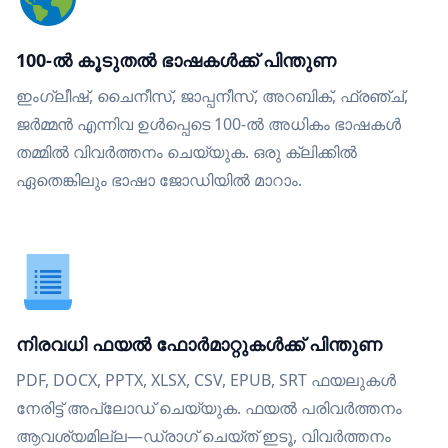
100-ൽ കൂടുതൽ ഭാഷകൾക്ക് പിന്തുണ
ഇംഗ്ലീഷ്, ചൈനീസ്, ജാപ്പനീസ്, അറബിക്, ഫ്രഞ്ച്,
ജർമ്മൻ എന്നിവ ഉൾപ്പെടെ 100-ൽ അധികം ഭാഷകൾ
തമ്മിൽ വിവർത്തനം ചെയ്യുക. ഒരു ക്ലിക്കിൽ
ഏതെങ്കിലും ഭാഷാ ജോഡിയിൽ മാറാം.
നിരവധി ഫയൽ ഫോർമാറ്റുകൾക്ക് പിന്തുണ
PDF, DOCX, PPTX, XLSX, CSV, EPUB, SRT ഫയലുകൾ
നേരിട്ട് അപ്‌ലോഡ് ചെയ്യുക. ഫയൽ പരിവർത്തനം
ആവശ്യമില്ല—ഡ്രാഗ് ചെയ്ത് ഇടൂ, വിവർത്തനം