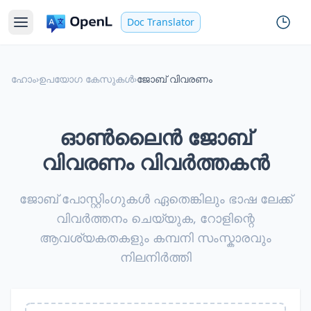
Doc Translator
ഹോം
›
ഉപയോഗ കേസുകൾ
›
ജോബ് വിവരണം
ഓൺലൈൻ ജോബ്
വിവരണം വിവർത്തകൻ
ജോബ് പോസ്റ്റിംഗുകൾ ഏതെങ്കിലും ഭാഷ ലേക്ക്
വിവർത്തനം ചെയ്യുക, റോളിന്റെ
ആവശ്യകതകളും കമ്പനി സംസ്കാരവും
നിലനിർത്തി