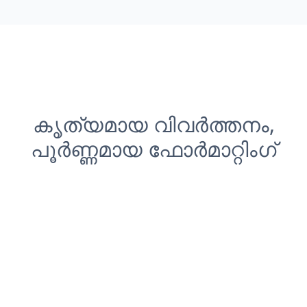
കൃത്യമായ വിവർത്തനം,
പൂർണ്ണമായ ഫോർമാറ്റിംഗ്