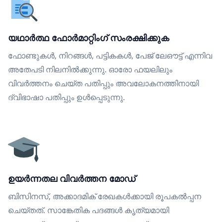
യഥാർത്ഥ ഫോർമാറ്റിംഗ് സംരക്ഷിക്കുക
ഫോണ്ടുകൾ, നിറങ്ങൾ, പട്ടികകൾ, പേജ് ലേഔട്ട് എന്നിവ
അതേപടി നിലനിൽക്കുന്നു. ഓരോ ഫയലിലും
വിവർത്തനം ചെയ്ത പതിപ്പും അവലോകനത്തിനായി
ദ്വിഭാഷാ പതിപ്പും ഉൾപ്പെടുന്നു.
ഉയർന്നതല വിവർത്തന മോഡ്
ബിസിനസ്, അക്കാദമിക് രേഖകൾക്കായി രൂപകൽപ്പന
ചെയ്തത്. സാങ്കേതിക പദങ്ങൾ കൃത്യമായി