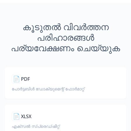
കൂടുതൽ വിവർത്തന
പരിഹാരങ്ങൾ
പര്യവേക്ഷണം ചെയ്യുക
📄
PDF
പോർട്ടബിൾ ഡോക്യുമെന്റ് ഫോർമാറ്റ്
📄
XLSX
എക്സൽ സ്പ്രെഡ്ഷീറ്റ്