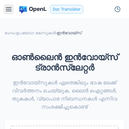
Doc Translator
ഹോം
›
ഉപയോഗ കേസുകൾ
›
ഇൻവോയ്സ്
ഓൺലൈൻ ഇൻവോയ്സ്
ട്രാൻസ്ലേറ്റർ
ഇൻവോയ്സുകൾ ഏതെങ്കിലും ഭാഷ ലേക്ക്
വിവർത്തനം ചെയ്യുക, ലൈൻ ഐറ്റങ്ങൾ,
തുകകൾ, വ്യാപാര നിബന്ധനകൾ എന്നിവ
സംരക്ഷിച്ചുകൊണ്ട്