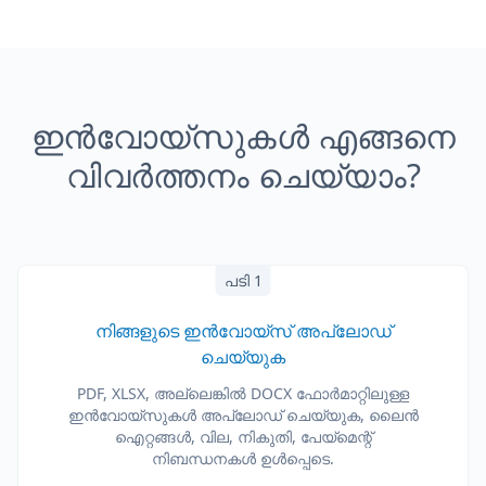
ഇൻവോയ്സുകൾ എങ്ങനെ
വിവർത്തനം ചെയ്യാം?
പടി 1
നിങ്ങളുടെ ഇൻവോയ്സ് അപ്‌ലോഡ്
ചെയ്യുക
PDF, XLSX, അല്ലെങ്കിൽ DOCX ഫോർമാറ്റിലുള്ള
ഇൻവോയ്സുകൾ അപ്‌ലോഡ് ചെയ്യുക, ലൈൻ
ഐറ്റങ്ങൾ, വില, നികുതി, പേയ്മെന്റ്
നിബന്ധനകൾ ഉൾപ്പെടെ.