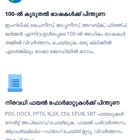
100-ൽ കൂടുതൽ ഭാഷകൾക്ക് പിന്തുണ
ഇംഗ്ലീഷ്, ചൈനീസ്, ജാപ്പനീസ്, അറബിക്, ഫ്രഞ്ച്,
ജർമ്മൻ എന്നിവ ഉൾപ്പെടെ 100-ൽ അധികം ഭാഷകൾ
തമ്മിൽ വിവർത്തനം ചെയ്യുക. ഒരു ക്ലിക്കിൽ
ഏതെങ്കിലും ഭാഷാ ജോഡിയിൽ മാറാം.
നിരവധി ഫയൽ ഫോർമാറ്റുകൾക്ക് പിന്തുണ
PDF, DOCX, PPTX, XLSX, CSV, EPUB, SRT ഫയലുകൾ
നേരിട്ട് അപ്‌ലോഡ് ചെയ്യുക. ഫയൽ പരിവർത്തനം
ആവശ്യമില്ല—ഡ്രാഗ് ചെയ്ത് ഇടൂ, വിവർത്തനം