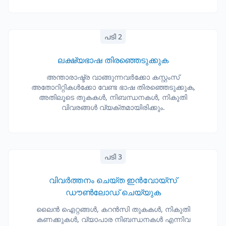
പടി 2
ലക്ഷ്യഭാഷ തിരഞ്ഞെടുക്കുക
അന്താരാഷ്ട്ര വാങ്ങുന്നവർക്കോ കസ്റ്റംസ്
അതോറിറ്റികൾക്കോ വേണ്ട ഭാഷ തിരഞ്ഞെടുക്കുക,
അതിലൂടെ തുകകൾ, നിബന്ധനകൾ, നികുതി
വിവരങ്ങൾ വ്യക്തമായിരിക്കും.
പടി 3
വിവർത്തനം ചെയ്ത ഇൻവോയ്സ്
ഡൗൺലോഡ് ചെയ്യുക
ലൈൻ ഐറ്റങ്ങൾ, കറൻസി തുകകൾ, നികുതി
കണക്കുകൾ, വ്യാപാര നിബന്ധനകൾ എന്നിവ