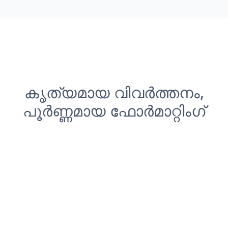
കൃത്യമായ വിവർത്തനം,
പൂർണ്ണമായ ഫോർമാറ്റിംഗ്