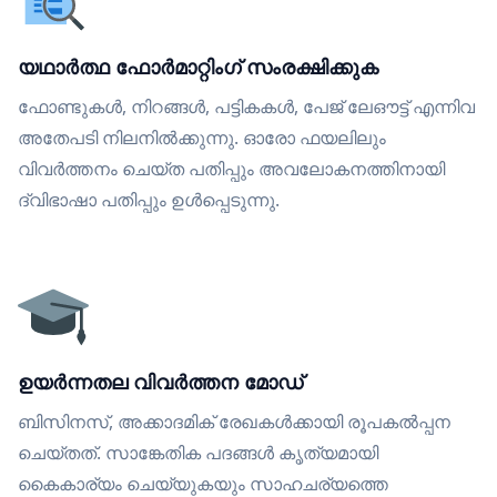
യഥാർത്ഥ ഫോർമാറ്റിംഗ് സംരക്ഷിക്കുക
ഫോണ്ടുകൾ, നിറങ്ങൾ, പട്ടികകൾ, പേജ് ലേഔട്ട് എന്നിവ
അതേപടി നിലനിൽക്കുന്നു. ഓരോ ഫയലിലും
വിവർത്തനം ചെയ്ത പതിപ്പും അവലോകനത്തിനായി
ദ്വിഭാഷാ പതിപ്പും ഉൾപ്പെടുന്നു.
ഉയർന്നതല വിവർത്തന മോഡ്
ബിസിനസ്, അക്കാദമിക് രേഖകൾക്കായി രൂപകൽപ്പന
ചെയ്തത്. സാങ്കേതിക പദങ്ങൾ കൃത്യമായി
കൈകാര്യം ചെയ്യുകയും സാഹചര്യത്തെ