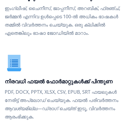
ഇംഗ്ലീഷ്, ചൈനീസ്, ജാപ്പനീസ്, അറബിക്, ഫ്രഞ്ച്,
ജർമ്മൻ എന്നിവ ഉൾപ്പെടെ 100-ൽ അധികം ഭാഷകൾ
തമ്മിൽ വിവർത്തനം ചെയ്യുക. ഒരു ക്ലിക്കിൽ
ഏതെങ്കിലും ഭാഷാ ജോഡിയിൽ മാറാം.
നിരവധി ഫയൽ ഫോർമാറ്റുകൾക്ക് പിന്തുണ
PDF, DOCX, PPTX, XLSX, CSV, EPUB, SRT ഫയലുകൾ
നേരിട്ട് അപ്‌ലോഡ് ചെയ്യുക. ഫയൽ പരിവർത്തനം
ആവശ്യമില്ല—ഡ്രാഗ് ചെയ്ത് ഇടൂ, വിവർത്തനം
ആരംഭിക്കുക.