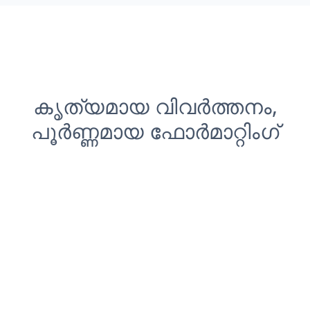
കൃത്യമായ വിവർത്തനം,
പൂർണ്ണമായ ഫോർമാറ്റിംഗ്