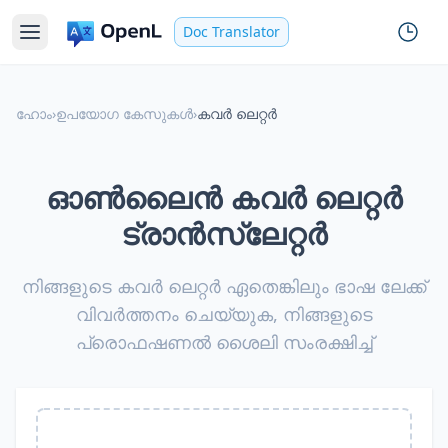
Doc Translator
ഹോം
›
ഉപയോഗ കേസുകൾ
›
കവർ ലെറ്റർ
ഓൺലൈൻ കവർ ലെറ്റർ
ട്രാൻസ്ലേറ്റർ
നിങ്ങളുടെ കവർ ലെറ്റർ ഏതെങ്കിലും ഭാഷ ലേക്ക്
വിവർത്തനം ചെയ്യുക, നിങ്ങളുടെ
പ്രൊഫഷണൽ ശൈലി സംരക്ഷിച്ച്