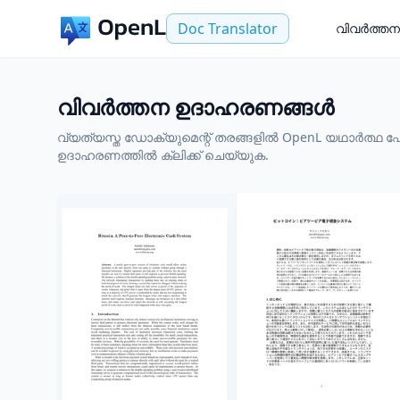
Doc Translator
വിവർത്തന
വിവർത്തന ഉദാഹരണങ്ങൾ
വ്യത്യസ്ത ഡോക്യുമെന്റ് തരങ്ങളിൽ OpenL യഥാർത്ഥ ഫോർ
ഉദാഹരണത്തിൽ ക്ലിക്ക് ചെയ്യുക.