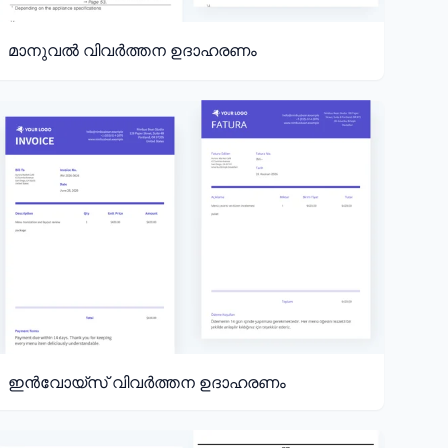
മാനുവൽ വിവർത്തന ഉദാഹരണം
ഇൻവോയ്സ് വിവർത്തന ഉദാഹരണം