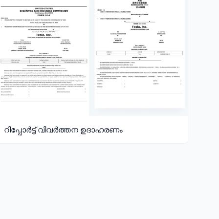
റിപ്പോർട്ട് വിവർത്തന ഉദാഹരണം