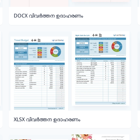
DOCX വിവർത്തന ഉദാഹരണം
XLSX വിവർത്തന ഉദാഹരണം