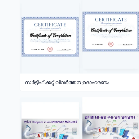
സർട്ടിഫിക്കറ്റ് വിവർത്തന ഉദാഹരണം