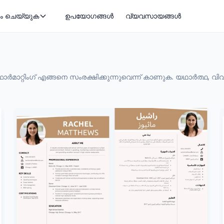
ം ചെയ്യുക
ഉപയോഗങ്ങൾ
വ്യവസായങ്ങൾ
മാറ്റിംഗ് എങ്ങനെ സംരക്ഷിക്കുന്നുവെന്ന് കാണുക. യഥാർത്ഥ, വി