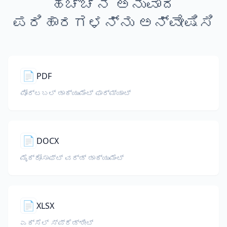
ಹೆಚ್ಚಿನ ಅನುವಾದ
ಪರಿಹಾರಗಳನ್ನು ಅನ್ವೇಷಿಸಿ
📄
PDF
ಪೋರ್ಟಬಲ್ ಡಾಕ್ಯುಮೆಂಟ್ ಫಾರ್ಮ್ಯಾಟ್
📄
DOCX
ಮೈಕ್ರೋಸಾಫ್ಟ್ ವರ್ಡ್ ಡಾಕ್ಯುಮೆಂಟ್
📄
XLSX
ಎಕ್ಸೆಲ್ ಸ್ಪ್ರೆಡ್ಶೀಟ್