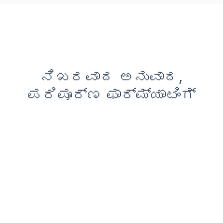
ನಿಖರವಾದ ಅನುವಾದ,
ಪರಿಪೂರ್ಣ ಫಾರ್ಮ್ಯಾಟಿಂಗ್