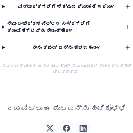
ವಿದ್ಯಾರ್ಥಿಗಳಿಗೆ ಶಿಕ್ಷಣ ರಿಯಾಯಿತಿ ಇದೆಯಾ?
ನೀವು ಲಾಭೋದ್ದೇಶವಿಲ್ಲದ ಸಂಸ್ಥೆಗಳಿಗೆ
ರಿಯಾಯಿತಿಗಳನ್ನು ನೀಡುತ್ತೀರಾ?
ನಾನು ರಿಫಂಡ್ ಅನ್ನು ಕೇಳಬಹುದಾ?
ನಾವು ಕವರ್ ಮಾಡದ ಏನಾದರೂ ಇದೆಯಾ? ನಾವು ಖುಷಿಯಾಗಿ ಸ್ವೀಕರಿಸುತ್ತೇವೆ
ಪ್ರತಿಕ್ರಿಯೆ
.
ದಯವಿಟ್ಟು ಈ ಪುಟವನ್ನು ಹಂಚಿಕೊಳ್ಳಿ