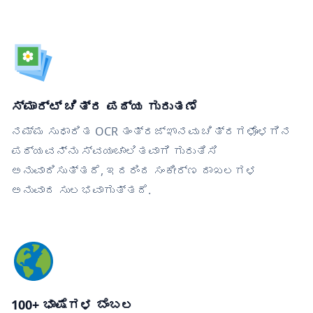
ಸ್ಮಾರ್ಟ್ ಚಿತ್ರ ಪಠ್ಯ ಗುರುತಣೆ
ನಮ್ಮ ಸುಧಾರಿತ OCR ತಂತ್ರಜ್ಞಾನವು ಚಿತ್ರಗಳೊಳಗಿನ
ಪಠ್ಯವನ್ನು ಸ್ವಯಂಚಾಲಿತವಾಗಿ ಗುರುತಿಸಿ
ಅನುವಾದಿಸುತ್ತದೆ, ಇದರಿಂದ ಸಂಕೀರ್ಣ ದಾಖಲಗಳ
ಅನುವಾದ ಸುಲಭವಾಗುತ್ತದೆ.
100+ ಭಾಷೆಗಳ ಬೆಂಬಲ