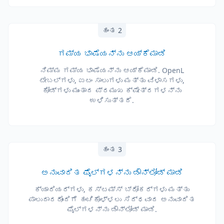
ಹಂತ 2
ಗಮ್ಯ ಭಾಷೆಯನ್ನು ಆಯ್ಕೆಮಾಡಿ
ನಿಮ್ಮ ಗಮ್ಯ ಭಾಷೆಯನ್ನು ಆಯ್ಕೆಮಾಡಿ. OpenL
ಟೇಬಲ್‌ಗಳು, ಐಟಂ ಸಾಲುಗಳು ಮತ್ತು ವಿಳಾಸಗಳು,
ಕೋಡ್‌ಗಳು ಮುಂತಾದ ಪ್ರಮುಖ ಕ್ಷೇತ್ರಗಳನ್ನು
ಉಳಿಸುತ್ತದೆ.
ಹಂತ 3
ಅನುವಾದಿತ ಫೈಲ್‌ಗಳನ್ನು ಡೌನ್‌ಲೋಡ್ ಮಾಡಿ
ಕ್ಯಾರಿಯರ್‌ಗಳು, ಕಸ್ಟಮ್ಸ್ ಬ್ರೋಕರ್‌ಗಳು ಮತ್ತು
ಪಾಲುದಾರರೊಂದಿಗೆ ಹಂಚಿಕೊಳ್ಳಲು ಸಿದ್ಧವಾದ ಅನುವಾದಿತ
ಫೈಲ್‌ಗಳನ್ನು ಡೌನ್‌ಲೋಡ್ ಮಾಡಿ.