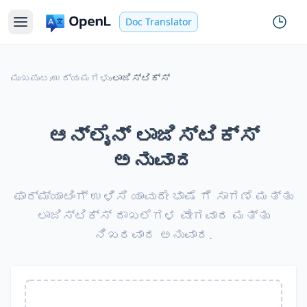
Doc Translator
ಮುಖಪುಟ
›
ಉದ್ಯಮಗಳು
›
ಲಾಜಿಸ್ಟಿಕ್ಸ್
ಆನ್‌ಲೈನ್ ಲಾಜಿಸ್ಟಿಕ್ಸ್
ಅನುವಾದ
ಫಾರ್ಮ್ಯಾಟಿಂಗ್ ಉಳಿಸಿ ಯಾವುದೇ ಭಾಷೆ ಗೆ ಸಾಗಣೆ ಮತ್ತು
ಲಾಜಿಸ್ಟಿಕ್ಸ್ ದಾಖಲೆಗಳ ವೇಗವಾದ ಮತ್ತು
ನಿಖರವಾದ ಅನುವಾದ.