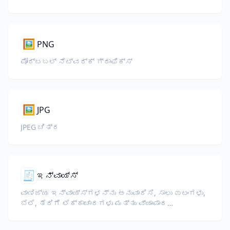
🖼️
PNG
ಪೋರ್ಟಬಲ್ ನೆಟ್‌ವರ್ಕ್ ಗ್ರಾಫಿಕ್ಸ್
🖼️
JPG
JPEG ಚಿತ್ರ
🧾
ಇನ್ವಾಯ್ಸ್
ವಾಣಿಜ್ಯ ಇನ್ವಾಯ್ಸ್‌ಗಳನ್ನು ಅನುವಾದಿಸಿ, ಸಾಲು ಐಟಂಗಳು,
ಬೆಲೆ, ತೆರಿಗೆ ಲೆಕ್ಕಾಚಾರಗಳು ಮತ್ತು ವ್ಯಾಪಾರ
ನಿಯಮಗಳನ್ನು ಉಳಿಸಿ.