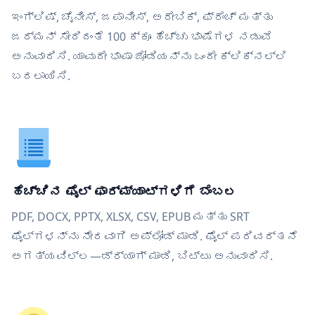
ಇಂಗ್ಲಿಷ್, ಚೈನೀಸ್, ಜಪಾನೀಸ್, ಅರೇಬಿಕ್, ಫ್ರೆಂಚ್ ಮತ್ತು
ಜರ್ಮನ್ ಸೇರಿದಂತೆ 100 ಕ್ಕೂ ಹೆಚ್ಚು ಭಾಷೆಗಳ ನಡುವೆ
ಅನುವಾದಿಸಿ. ಯಾವುದೇ ಭಾಷಾ ಜೋಡಿಯನ್ನು ಒಂದೇ ಕ್ಲಿಕ್‌ನಲ್ಲಿ
ಬದಲಾಯಿಸಿ.
ಹೆಚ್ಚಿನ ಫೈಲ್ ಫಾರ್ಮ್ಯಾಟ್‌ಗಳಿಗೆ ಬೆಂಬಲ
PDF, DOCX, PPTX, XLSX, CSV, EPUB ಮತ್ತು SRT
ಫೈಲ್‌ಗಳನ್ನು ನೇರವಾಗಿ ಅಪ್ಲೋಡ್ ಮಾಡಿ. ಫೈಲ್ ಪರಿವರ್ತನೆ
ಅಗತ್ಯವಿಲ್ಲ—ಡ್ರ್ಯಾಗ್ ಮಾಡಿ, ಬಿಟ್ಟು ಅನುವಾದಿಸಿ.