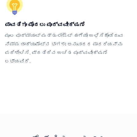
ಪಾವತಿಗೂ ಮೊದಲು ಪೂರ್ವವೀಕ್ಷಣೆ
ಮೂಲ ಫಾರ್ಮ್ಯಾಟ್ ಮತ್ತು ಲೇಔಟ್ ಹಾಗೆಯೇ ಉಳಿಸಿಕೊಂಡಿರುವ
ನಿಮ್ಮ ಡಾಕ್ಯುಮೆಂಟ್‌ನ ಭಾಗಶಃ ಅನುವಾದದ ಮಾದರಿಯನ್ನು
ಪರಿಶೀಲಿಸಿ. ಪ್ರತಿದಿನ ಉಚಿತ ಪೂರ್ವವೀಕ್ಷಣೆ
ಲಭ್ಯವಿದೆ.