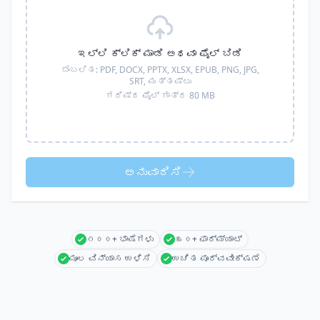
ಇಲ್ಲಿ ಕ್ಲಿಕ್ ಮಾಡಿ ಅಥವಾ ಫೈಲ್ ಬಿಡಿ
ಬೆಂಬಲಿತ:
PDF, DOCX, PPTX, XLSX, EPUB, PNG, JPG,
SRT,
ಮತ್ತಷ್ಟು
ಗರಿಷ್ಠ ಫೈಲ್ ಗಾತ್ರ 80 MB
ಅನುವಾದಿಸಿ
೧೦೦+ ಭಾಷೆಗಳು
೩೦+ ಫಾರ್ಮ್ಯಾಟ್
ಮೂಲ ವಿನ್ಯಾಸ ಉಳಿಸಿ
ಉಚಿತ ಪೂರ್ವವೀಕ್ಷಣೆ