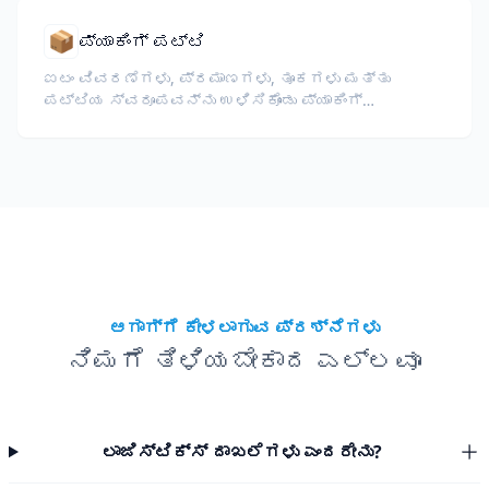
📦
ಪ್ಯಾಕಿಂಗ್ ಪಟ್ಟಿ
ಐಟಂ ವಿವರಣೆಗಳು, ಪ್ರಮಾಣಗಳು, ತೂಕಗಳು ಮತ್ತು
ಪಟ್ಟಿಯ ಸ್ವರೂಪವನ್ನು ಉಳಿಸಿಕೊಂಡು ಪ್ಯಾಕಿಂಗ್
ಪಟ್ಟಿಗಳನ್ನು ಅನುವಾದಿಸಿ, ಕಸ್ಟಮ್ಸ್ ಮತ್ತು
ಲಾಜಿಸ್ಟಿಕ್ಸ್‌ಗೆ ಅನುಕೂಲವಾಗುತ್ತದೆ.
ಆಗಾಗ್ಗೆ ಕೇಳಲಾಗುವ ಪ್ರಶ್ನೆಗಳು
ನಿಮಗೆ ತಿಳಿಯಬೇಕಾದ ಎಲ್ಲವೂ
ಲಾಜಿಸ್ಟಿಕ್ಸ್ ದಾಖಲೆಗಳು ಎಂದರೇನು?