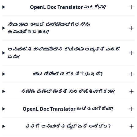
OpenL Doc Translator ಎಂದರೇನು?
ನೀವು ಯಾವ ದಾಖಲೆ ಫಾರ್ಮ್ಯಾಟ್‌ಗಳನ್ನು
ಅನುವಾದಿಸಬಹುದು?
ಅನುವಾದಿತ ಡಾಕ್ಯುಮೆಂಟ್‌ನ ದ್ವಿಭಾಷಾ ಆವೃತ್ತಿ ಎಂದರೆ
ಏನು?
ಯಾವ ಪೆಮೆಂಟ್ ಪದ್ಧತಿಗಳು ಇವೆ?
ನಮ್ಮ ಪೆಮೆಂಟ್ ಮಾಹಿತಿ ಸುರಕ್ಷಿತವಾಗಿದೆಯಾ?
OpenL Doc Translator ಉಚಿತವಾಗಿದೆಯಾ?
ನನಗೆ ಅನುವಾದಿತ ಫೈಲ್ ಏಕೆ ಬಂದಿಲ್ಲ?