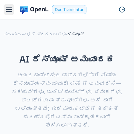
Doc Translator
ಮುಖಪುಟ
›
ಬಳಕೆ ಪ್ರಕರಣಗಳು
›
ರಿಸ್ಯೂಮ್
AI ರೆಸ್ಯೂಮ್ ಅನುವಾದಕ
ಅಂತರರಾಷ್ಟ್ರೀಯ ಪಾತ್ರಗಳಿಗಾಗಿ ನಿಮ್ಮ
ರೆಸ್ಯೂಮೆಯನ್ನು ಯಾವುದೇ ಭಾಷೆ ಗೆ ಅನುವಾದಿಸಿ—
ಸೆಕ್ಷನ್‌ಗಳು, ಬುಲೆಟ್ ಪಾಯಿಂಟ್‌ಗಳು, ದಿನಾಂಕಗಳು,
ಕಾಲಮ್‌ಗಳು ಮತ್ತು ಫಾಂಟ್‌ಗಳು ಅದೆ ಹಾಗೆ
ಉಳಿಯುತ್ತವೆ; ಗುರಿ ಮಾರುಕಟ್ಟೆಗೆ ತಕ್ಕಂತೆ
ಪದಪ್ರಯೋಗವನ್ನು ಸಾಂಸ್ಕೃತಿಕವಾಗಿ
ಹೊಂದಿಸಲಾಗುತ್ತದೆ.