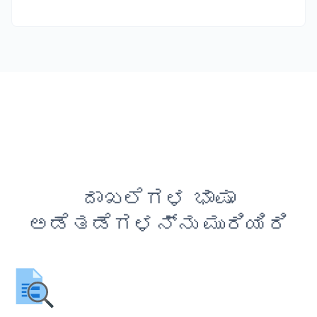
ದಾಖಲೆಗಳ ಭಾಷಾ
ಅಡೆತಡೆಗಳನ್ನು ಮುರಿಯಿರಿ