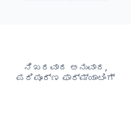
ನಿಖರವಾದ ಅನುವಾದ,
ಪರಿಪೂರ್ಣ ಫಾರ್ಮ್ಯಾಟಿಂಗ್