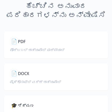
ಹೆಚ್ಚಿನ ಅನುವಾದ
ಪರಿಹಾರಗಳನ್ನು ಅನ್ವೇಷಿಸಿ
📄
PDF
ಪೋರ್ಟಬಲ್ ಡಾಕ್ಯುಮೆಂಟ್ ಫಾರ್ಮ್ಯಾಟ್
📄
DOCX
ಮೈಕ್ರೋಸಾಫ್ಟ್ ವರ್ಡ್ ಡಾಕ್ಯುಮೆಂಟ್
🎓
ಶಿಕ್ಷಣ