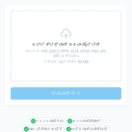
ಇಲ್ಲಿ ಕ್ಲಿಕ್ ಮಾಡಿ ಅಥವಾ ಫೈಲ್ ಬಿಡಿ
ಬೆಂಬಲಿತ:
PDF, DOCX, PPTX, XLSX, EPUB, PNG, JPG,
SRT,
ಮತ್ತಷ್ಟು
ಗರಿಷ್ಠ ಫೈಲ್ ಗಾತ್ರ 80 MB
ಅನುವಾದಿಸಿ
೧೦೦+ ಭಾಷೆಗಳು
೩೦+ ಫಾರ್ಮ್ಯಾಟ್
ಮೂಲ ವಿನ್ಯಾಸ ಉಳಿಸಿ
ಉಚಿತ ಪೂರ್ವವೀಕ್ಷಣೆ