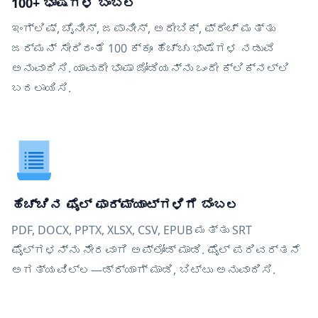
100+ ಭಾಷೆಗಳ ಬೆಂಬಲ
ಇಂಗ್ಲಿಷ್, ಚೈನೀಸ್, ಜಪಾನೀಸ್, ಅರೇಬಿಕ್, ಫ್ರೆಂಚ್ ಮತ್ತು
ಜರ್ಮನ್ ಸೇರಿದಂತೆ 100 ಕ್ಕೂ ಹೆಚ್ಚು ಭಾಷೆಗಳ ನಡುವೆ
ಅನುವಾದಿಸಿ. ಯಾವುದೇ ಭಾಷಾ ಜೋಡಿಯನ್ನು ಒಂದೇ ಕ್ಲಿಕ್‌ನಲ್ಲಿ
ಬದಲಾಯಿಸಿ.
ಹೆಚ್ಚಿನ ಫೈಲ್ ಫಾರ್ಮ್ಯಾಟ್‌ಗಳಿಗೆ ಬೆಂಬಲ
PDF, DOCX, PPTX, XLSX, CSV, EPUB ಮತ್ತು SRT
ಫೈಲ್‌ಗಳನ್ನು ನೇರವಾಗಿ ಅಪ್ಲೋಡ್ ಮಾಡಿ. ಫೈಲ್ ಪರಿವರ್ತನೆ
ಅಗತ್ಯವಿಲ್ಲ—ಡ್ರ್ಯಾಗ್ ಮಾಡಿ, ಬಿಟ್ಟು ಅನುವಾದಿಸಿ.