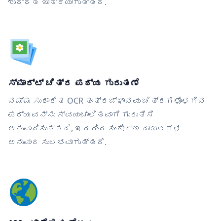
ಶುದ್ಧತೆ ಖಾತ್ರಿಯಾಗುತ್ತದೆ.
ಸ್ಮಾರ್ಟ್ ಚಿತ್ರ ಪಠ್ಯ ಗುರುತಣೆ
ನಮ್ಮ ಸುಧಾರಿತ OCR ತಂತ್ರಜ್ಞಾನವು ಚಿತ್ರಗಳೊಳಗಿನ
ಪಠ್ಯವನ್ನು ಸ್ವಯಂಚಾಲಿತವಾಗಿ ಗುರುತಿಸಿ
ಅನುವಾದಿಸುತ್ತದೆ, ಇದರಿಂದ ಸಂಕೀರ್ಣ ದಾಖಲಗಳ
ಅನುವಾದ ಸುಲಭವಾಗುತ್ತದೆ.