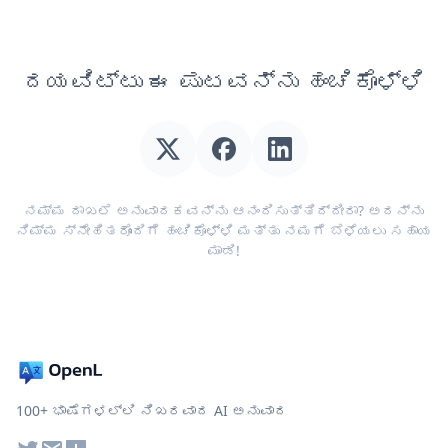
ದಯವಿಟ್ಟು ಈ ಪುಟವನ್ನು ಹಂಚಿಕೊಳ್ಳಿ
ನಮ್ಮ ದಾಖಲೆ ಅನುವಾದಕವನ್ನು ಆನಂದಿಸುತ್ತಿದ್ದೀರಾ? ಅದನ್ನು
ನಿಮ್ಮ ಸ್ನೇಹಿತರೊಂದಿಗೆ ಹಂಚಿಕೊಳ್ಳಿ ಮತ್ತು ನಮಗೆ ಬೆಳೆಯಲು ಸಹಾಯ
ಮಾಡಿ!
100+ ಭಾಷೆಗಳಲ್ಲಿ ನಿಖರವಾದ AI ಅನುವಾದ