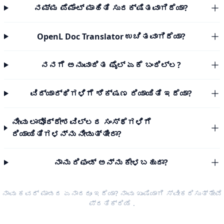
ನಮ್ಮ ಪೆಮೆಂಟ್ ಮಾಹಿತಿ ಸುರಕ್ಷಿತವಾಗಿದೆಯಾ?
OpenL Doc Translator ಉಚಿತವಾಗಿದೆಯಾ?
ನನಗೆ ಅನುವಾದಿತ ಫೈಲ್ ಏಕೆ ಬಂದಿಲ್ಲ?
ವಿದ್ಯಾರ್ಥಿಗಳಿಗೆ ಶಿಕ್ಷಣ ರಿಯಾಯಿತಿ ಇದೆಯಾ?
ನೀವು ಲಾಭೋದ್ದೇಶವಿಲ್ಲದ ಸಂಸ್ಥೆಗಳಿಗೆ
ರಿಯಾಯಿತಿಗಳನ್ನು ನೀಡುತ್ತೀರಾ?
ನಾನು ರಿಫಂಡ್ ಅನ್ನು ಕೇಳಬಹುದಾ?
ನಾವು ಕವರ್ ಮಾಡದ ಏನಾದರೂ ಇದೆಯಾ? ನಾವು ಖುಷಿಯಾಗಿ ಸ್ವೀಕರಿಸುತ್ತೇವೆ
ಪ್ರತಿಕ್ರಿಯೆ
.