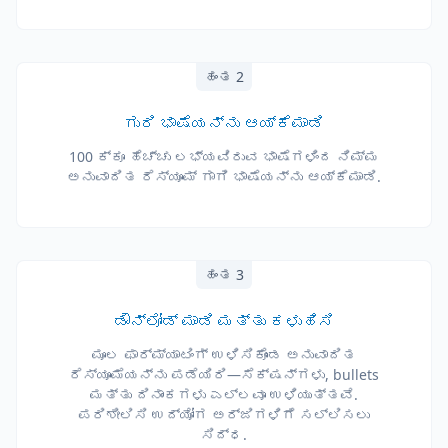
ಹಂತ 2
ಗುರಿ ಭಾಷೆಯನ್ನು ಆಯ್ಕೆಮಾಡಿ
100 ಕ್ಕೂ ಹೆಚ್ಚು ಲಭ್ಯವಿರುವ ಭಾಷೆಗಳಿಂದ ನಿಮ್ಮ
ಅನುವಾದಿತ ರೆಸ್ಯೂಮ್ ಗಾಗಿ ಭಾಷೆಯನ್ನು ಆಯ್ಕೆಮಾಡಿ.
ಹಂತ 3
ಡೌನ್‌ಲೋಡ್ ಮಾಡಿ ಮತ್ತು ಕಳುಹಿಸಿ
ಮೂಲ ಫಾರ್ಮ್ಯಾಟಿಂಗ್ ಉಳಿಸಿಕೊಂಡ ಅನುವಾದಿತ
ರೆಸ್ಯೂಮೆಯನ್ನು ಪಡೆಯಿರಿ—ಸೆಕ್ಷನ್‌ಗಳು, bullets
ಮತ್ತು ದಿನಾಂಕಗಳು ಎಲ್ಲವೂ ಉಳಿಯುತ್ತವೆ.
ಪರಿಶೀಲಿಸಿ ಉದ್ಯೋಗ ಅರ್ಜಿಗಳಿಗೆ ಸಲ್ಲಿಸಲು
ಸಿದ್ಧ.