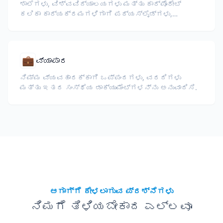
ಶಾಲೆಗಳು, ವಿಶ್ವವಿದ್ಯಾಲಯಗಳು ಮತ್ತು ಕಾರ್ಪೊರೇಟ್
ಕಲಿಕಾ ಕಾರ್ಯಕ್ರಮಗಳಿಗಾಗಿ ಪಠ್ಯಸ್ಲೈಡ್ಗಳು,
ಪಠ್ಯಕ್ರಮಗಳು, ಪರೀಕ್ಷೆಗಳು ಮತ್ತು ತರಬೇತಿ
ಸಾಮಗ್ರಿಗಳನ್ನು ಅನುವಾದಿಸಿ.
💼
ವ್ಯಾಪಾರ
ನಿಮ್ಮ ವ್ಯವಹಾರಕ್ಕಾಗಿ ಒಪ್ಪಂದಗಳು, ವರದಿಗಳು
ಮತ್ತು ಇತರ ಸಂಸ್ಥೆಯ ಡಾಕ್ಯುಮೆಂಟ್‌ಗಳನ್ನು ಅನುವಾದಿಸಿ.
ಆಗಾಗ್ಗೆ ಕೇಳಲಾಗುವ ಪ್ರಶ್ನೆಗಳು
ನಿಮಗೆ ತಿಳಿಯಬೇಕಾದ ಎಲ್ಲವೂ