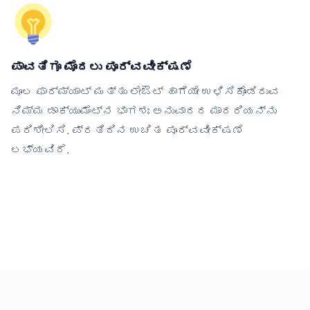
ಪಾವತಿಗೂ ಮೊದಲು ಪೂರ್ವವೀಕ್ಷಣೆ
ಮೂಲ ಫಾರ್ಮ್ಯಾಟ್ ಮತ್ತು ಲೇಔಟ್ ಹಾಗೆಯೇ ಉಳಿಸಿಕೊಂಡಿರುವ
ನಿಮ್ಮ ಡಾಕ್ಯುಮೆಂಟ್‌ನ ಭಾಗಶಃ ಅನುವಾದದ ಮಾದರಿಯನ್ನು
ಪರಿಶೀಲಿಸಿ. ಪ್ರತಿದಿನ ಉಚಿತ ಪೂರ್ವವೀಕ್ಷಣೆ
ಲಭ್ಯವಿದೆ.