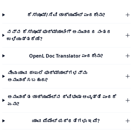
ರೆಸ್ಯೂಮ್/ಸಿವಿ ಡಾಕ್ಯುಮೆಂಟ್ ಎಂದರೇನು?
ನನ್ನ ರೆಸ್ಯೂಮ್ ಫಾರ್ಮ್ಯಾಟಿಂಗ್ ಅನುವಾದದ ನಂತರ
ಉಳಿಯುತ್ತದೆಯೆ?
OpenL Doc Translator ಎಂದರೇನು?
ನೀವು ಯಾವ ದಾಖಲೆ ಫಾರ್ಮ್ಯಾಟ್‌ಗಳನ್ನು
ಅನುವಾದಿಸಬಹುದು?
ಅನುವಾದಿತ ಡಾಕ್ಯುಮೆಂಟ್‌ನ ದ್ವಿಭಾಷಾ ಆವೃತ್ತಿ ಎಂದರೆ
ಏನು?
ಯಾವ ಪೆಮೆಂಟ್ ಪದ್ಧತಿಗಳು ಇವೆ?