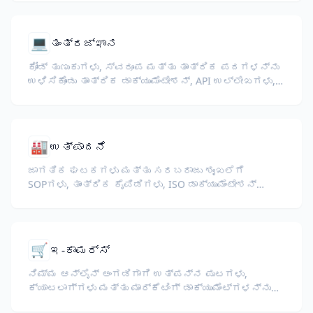
💻
ತಂತ್ರಜ್ಞಾನ
ಕೋಡ್ ತುಣುಕುಗಳು, ಸ್ವರೂಪ ಮತ್ತು ತಾಂತ್ರಿಕ ಪದಗಳನ್ನು
ಉಳಿಸಿಕೊಂಡು ತಾಂತ್ರಿಕ ಡಾಕ್ಯುಮೆಂಟೇಶನ್, API ಉಲ್ಲೇಖಗಳು,
ವೈಟ್ ಪೇಪರ್‌ಗಳು ಮತ್ತು ಡೆವಲಪರ್ ಮಾರ್ಗದರ್ಶಿಗಳನ್ನು
ಅನುವಾದಿಸಿ.
🏭
ಉತ್ಪಾದನೆ
ಜಾಗತಿಕ ಘಟಕಗಳು ಮತ್ತು ಸರಬರಾಜು ಶೃಂಖಲೆಗೆ
SOPಗಳು, ತಾಂತ್ರಿಕ ಕೈಪಿಡಿಗಳು, ISO ಡಾಕ್ಯುಮೆಂಟೇಶನ್
ಮತ್ತು ಉಪಕರಣ ಸ್ಪೆಕ್ಸ್ ಅನ್ನು ಅನುವಾದಿಸಿ.
🛒
ಇ-ಕಾಮರ್ಸ್
ನಿಮ್ಮ ಆನ್‌ಲೈನ್ ಅಂಗಡಿಗಾಗಿ ಉತ್ಪನ್ನ ಪುಟಗಳು,
ಕ್ಯಾಟಲಾಗ್‌ಗಳು ಮತ್ತು ಮಾರ್ಕೆಟಿಂಗ್ ಡಾಕ್ಯುಮೆಂಟ್‌ಗಳನ್ನು
ಅನುವಾದಿಸಿ.