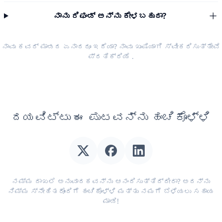
ನಾನು ರಿಫಂಡ್ ಅನ್ನು ಕೇಳಬಹುದಾ?
ನಾವು ಕವರ್ ಮಾಡದ ಏನಾದರೂ ಇದೆಯಾ? ನಾವು ಖುಷಿಯಾಗಿ ಸ್ವೀಕರಿಸುತ್ತೇವೆ
ಪ್ರತಿಕ್ರಿಯೆ
.
ದಯವಿಟ್ಟು ಈ ಪುಟವನ್ನು ಹಂಚಿಕೊಳ್ಳಿ
ನಮ್ಮ ದಾಖಲೆ ಅನುವಾದಕವನ್ನು ಆನಂದಿಸುತ್ತಿದ್ದೀರಾ? ಅದನ್ನು
ನಿಮ್ಮ ಸ್ನೇಹಿತರೊಂದಿಗೆ ಹಂಚಿಕೊಳ್ಳಿ ಮತ್ತು ನಮಗೆ ಬೆಳೆಯಲು ಸಹಾಯ
ಮಾಡಿ!