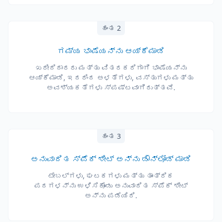
ಹಂತ 2
ಗಮ್ಯ ಭಾಷೆಯನ್ನು ಆಯ್ಕೆಮಾಡಿ
ಖರೀದಿದಾರರು ಮತ್ತು ವಿತರಕರಿಗಾಗಿ ಭಾಷೆಯನ್ನು
ಆಯ್ಕೆಮಾಡಿ, ಇದರಿಂದ ಅಳತೆಗಳು, ವಸ್ತುಗಳು ಮತ್ತು
ಅವಶ್ಯಕತೆಗಳು ಸ್ಪಷ್ಟವಾಗಿರುತ್ತವೆ.
ಹಂತ 3
ಅನುವಾದಿತ ಸ್ಪೆಕ್ ಶೀಟ್ ಅನ್ನು ಡೌನ್‌ಲೋಡ್ ಮಾಡಿ
ಟೇಬಲ್‌ಗಳು, ಘಟಕಗಳು ಮತ್ತು ತಾಂತ್ರಿಕ
ಪದಗಳನ್ನು ಉಳಿಸಿಕೊಂಡು ಅನುವಾದಿತ ಸ್ಪೆಕ್ ಶೀಟ್
ಅನ್ನು ಪಡೆಯಿರಿ.