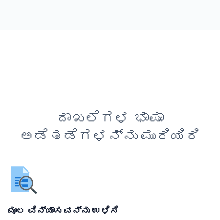
ದಾಖಲೆಗಳ ಭಾಷಾ
ಅಡೆತಡೆಗಳನ್ನು ಮುರಿಯಿರಿ
ಮೂಲ ವಿನ್ಯಾಸವನ್ನು ಉಳಿಸಿ