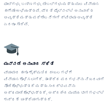
ಫಾಂಟ್‌ಗಳು, ಬಣ್ಣಗಳು, ಟೇಬಲ್‌ಗಳು ಮತ್ತು ಪುಟ ವಿನ್ಯಾಸ
ಹಾಗೆಯೇ ಉಳಿಯುತ್ತವೆ. ಪ್ರತಿ ಫೈಲ್‌ನಲ್ಲಿ ಅನುವಾದಿತ
ಆವೃತ್ತಿ ಮತ್ತು ಪರಿಶೀಲನೆಗಾಗಿ ದ್ವಿಭಾಷಾ ಆವೃತ್ತಿ
ಎರಡೂ ಸೇರಿವೆ.
ಮುನ್ನಡೆ ಅನುವಾದ ಸ್ಥಿತಿ
ವ್ಯಾಪಾರ ಹಾಗೂ ಶೈಕ್ಷಣಿಕ ದಾಖಲಗಳಿಗೆ
ವಿನ್ಯಾಸಗೊಳಿಸಲಾಗಿದೆ. ತಾಂತ್ರಿಕ ಪದಗಳನ್ನು ನಿಖರವಾಗಿ
ನೋಡಿಕೊಳ್ಳುತ್ತದೆ ಮತ್ತು ಸಂದರ್ಭವನ್ನು
ಅರ್ಥಮಾಡಿಕೊಳ್ಳುತ್ತದೆ, ಆದ್ದರಿಂದ ಮುಖ್ಯ ಭಾಗಗಳಲ್ಲಿ
ಶುದ್ಧತೆ ಖಾತ್ರಿಯಾಗುತ್ತದೆ.