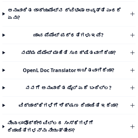
ಅನುವಾದಿತ ಡಾಕ್ಯುಮೆಂಟ್‌ನ ದ್ವಿಭಾಷಾ ಆವೃತ್ತಿ ಎಂದರೆ
ಏನು?
ಯಾವ ಪೆಮೆಂಟ್ ಪದ್ಧತಿಗಳು ಇವೆ?
ನಮ್ಮ ಪೆಮೆಂಟ್ ಮಾಹಿತಿ ಸುರಕ್ಷಿತವಾಗಿದೆಯಾ?
OpenL Doc Translator ಉಚಿತವಾಗಿದೆಯಾ?
ನನಗೆ ಅನುವಾದಿತ ಫೈಲ್ ಏಕೆ ಬಂದಿಲ್ಲ?
ವಿದ್ಯಾರ್ಥಿಗಳಿಗೆ ಶಿಕ್ಷಣ ರಿಯಾಯಿತಿ ಇದೆಯಾ?
ನೀವು ಲಾಭೋದ್ದೇಶವಿಲ್ಲದ ಸಂಸ್ಥೆಗಳಿಗೆ
ರಿಯಾಯಿತಿಗಳನ್ನು ನೀಡುತ್ತೀರಾ?