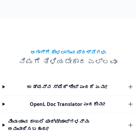
ಆಗಾಗ್ಗೆ ಕೇಳಲಾಗುವ ಪ್ರಶ್ನೆಗಳು
ನಿಮಗೆ ತಿಳಿಯಬೇಕಾದ ಎಲ್ಲವೂ
ಉತ್ಪನ್ನ ಸ್ಪೆಕ್ ಶೀಟ್ ಎಂದರೆ ಏನು?
OpenL Doc Translator ಎಂದರೇನು?
ನೀವು ಯಾವ ದಾಖಲೆ ಫಾರ್ಮ್ಯಾಟ್‌ಗಳನ್ನು
ಅನುವಾದಿಸಬಹುದು?