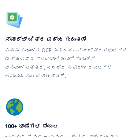
ಸ್ಮಾರ್ಟ್ ಚಿತ್ರ ಪಠ್ಯ ಗುರುತಣೆ
ನಮ್ಮ ಸುಧಾರಿತ OCR ತಂತ್ರಜ್ಞಾನವು ಚಿತ್ರಗಳೊಳಗಿನ
ಪಠ್ಯವನ್ನು ಸ್ವಯಂಚಾಲಿತವಾಗಿ ಗುರುತಿಸಿ
ಅನುವಾದಿಸುತ್ತದೆ, ಇದರಿಂದ ಸಂಕೀರ್ಣ ದಾಖಲಗಳ
ಅನುವಾದ ಸುಲಭವಾಗುತ್ತದೆ.
100+ ಭಾಷೆಗಳ ಬೆಂಬಲ