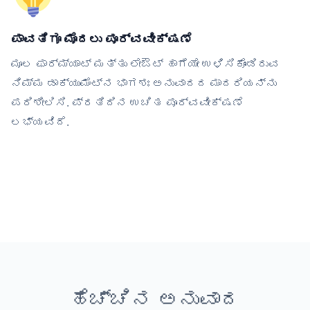
ಪಾವತಿಗೂ ಮೊದಲು ಪೂರ್ವವೀಕ್ಷಣೆ
ಮೂಲ ಫಾರ್ಮ್ಯಾಟ್ ಮತ್ತು ಲೇಔಟ್ ಹಾಗೆಯೇ ಉಳಿಸಿಕೊಂಡಿರುವ
ನಿಮ್ಮ ಡಾಕ್ಯುಮೆಂಟ್‌ನ ಭಾಗಶಃ ಅನುವಾದದ ಮಾದರಿಯನ್ನು
ಪರಿಶೀಲಿಸಿ. ಪ್ರತಿದಿನ ಉಚಿತ ಪೂರ್ವವೀಕ್ಷಣೆ
ಲಭ್ಯವಿದೆ.
ಹೆಚ್ಚಿನ ಅನುವಾದ