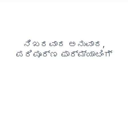
ನಿಖರವಾದ ಅನುವಾದ,
ಪರಿಪೂರ್ಣ ಫಾರ್ಮ್ಯಾಟಿಂಗ್