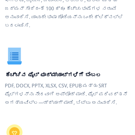
ಇಂಗ್ಲಿಷ್, ಚೈನೀಸ್, ಜಪಾನೀಸ್, ಅರೇಬಿಕ್, ಫ್ರೆಂಚ್ ಮತ್ತು
ಜರ್ಮನ್ ಸೇರಿದಂತೆ 100 ಕ್ಕೂ ಹೆಚ್ಚು ಭಾಷೆಗಳ ನಡುವೆ
ಅನುವಾದಿಸಿ. ಯಾವುದೇ ಭಾಷಾ ಜೋಡಿಯನ್ನು ಒಂದೇ ಕ್ಲಿಕ್‌ನಲ್ಲಿ
ಬದಲಾಯಿಸಿ.
ಹೆಚ್ಚಿನ ಫೈಲ್ ಫಾರ್ಮ್ಯಾಟ್‌ಗಳಿಗೆ ಬೆಂಬಲ
PDF, DOCX, PPTX, XLSX, CSV, EPUB ಮತ್ತು SRT
ಫೈಲ್‌ಗಳನ್ನು ನೇರವಾಗಿ ಅಪ್ಲೋಡ್ ಮಾಡಿ. ಫೈಲ್ ಪರಿವರ್ತನೆ
ಅಗತ್ಯವಿಲ್ಲ—ಡ್ರ್ಯಾಗ್ ಮಾಡಿ, ಬಿಟ್ಟು ಅನುವಾದಿಸಿ.