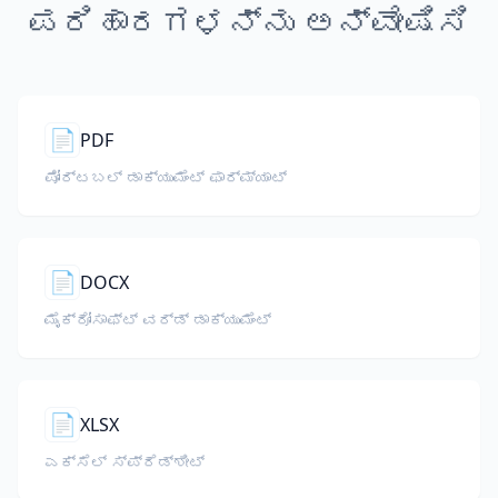
ಪರಿಹಾರಗಳನ್ನು ಅನ್ವೇಷಿಸಿ
📄
PDF
ಪೋರ್ಟಬಲ್ ಡಾಕ್ಯುಮೆಂಟ್ ಫಾರ್ಮ್ಯಾಟ್
📄
DOCX
ಮೈಕ್ರೋಸಾಫ್ಟ್ ವರ್ಡ್ ಡಾಕ್ಯುಮೆಂಟ್
📄
XLSX
ಎಕ್ಸೆಲ್ ಸ್ಪ್ರೆಡ್ಶೀಟ್