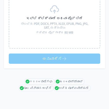
ಇಲ್ಲಿ ಕ್ಲಿಕ್ ಮಾಡಿ ಅಥವಾ ಫೈಲ್ ಬಿಡಿ
ಬೆಂಬಲಿತ:
PDF, DOCX, PPTX, XLSX, EPUB, PNG, JPG,
SRT,
ಮತ್ತಷ್ಟು
ಗರಿಷ್ಠ ಫೈಲ್ ಗಾತ್ರ 80 MB
ಅನುವಾದಿಸಿ
೧೦೦+ ಭಾಷೆಗಳು
೩೦+ ಫಾರ್ಮ್ಯಾಟ್
ಮೂಲ ವಿನ್ಯಾಸ ಉಳಿಸಿ
ಉಚಿತ ಪೂರ್ವವೀಕ್ಷಣೆ