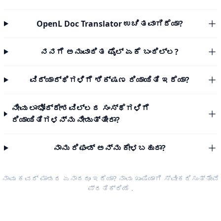
OpenL Doc Translator ಉಚಿತವಾಗಿದೆಯಾ?
ನನಗೆ ಅನುವಾದಿತ ಫೈಲ್ ಏಕೆ ಬಂದಿಲ್ಲ?
ವಿದ್ಯಾರ್ಥಿಗಳಿಗೆ ಶಿಕ್ಷಣ ರಿಯಾಯಿತಿ ಇದೆಯಾ?
ನೀವು ಲಾಭೋದ್ದೇಶವಿಲ್ಲದ ಸಂಸ್ಥೆಗಳಿಗೆ
ರಿಯಾಯಿತಿಗಳನ್ನು ನೀಡುತ್ತೀರಾ?
ನಾನು ರಿಫಂಡ್ ಅನ್ನು ಕೇಳಬಹುದಾ?
ನಾವು ಕವರ್ ಮಾಡದ ಏನಾದರೂ ಇದೆಯಾ? ನಾವು ಖುಷಿಯಾಗಿ ಸ್ವೀಕರಿಸುತ್ತೇವೆ
ಪ್ರತಿಕ್ರಿಯೆ
.