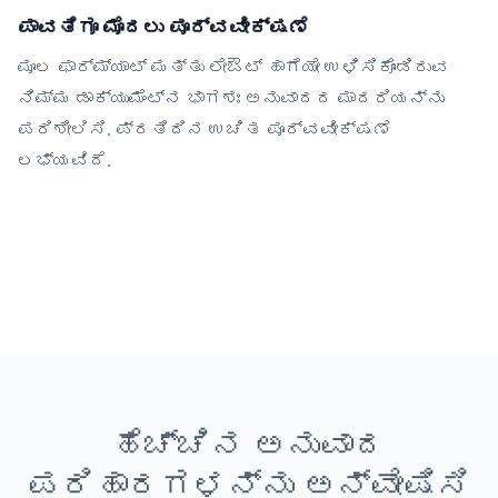
ಪಾವತಿಗೂ ಮೊದಲು ಪೂರ್ವವೀಕ್ಷಣೆ
ಮೂಲ ಫಾರ್ಮ್ಯಾಟ್ ಮತ್ತು ಲೇಔಟ್ ಹಾಗೆಯೇ ಉಳಿಸಿಕೊಂಡಿರುವ
ನಿಮ್ಮ ಡಾಕ್ಯುಮೆಂಟ್‌ನ ಭಾಗಶಃ ಅನುವಾದದ ಮಾದರಿಯನ್ನು
ಪರಿಶೀಲಿಸಿ. ಪ್ರತಿದಿನ ಉಚಿತ ಪೂರ್ವವೀಕ್ಷಣೆ
ಲಭ್ಯವಿದೆ.
ಹೆಚ್ಚಿನ ಅನುವಾದ
ಪರಿಹಾರಗಳನ್ನು ಅನ್ವೇಷಿಸಿ