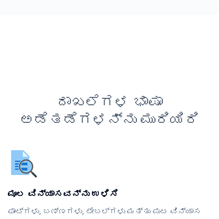
ದಾಖಲೆಗಳ ಭಾಷಾ
ಅಡೆತಡೆಗಳನ್ನು ಮುರಿಯಿರಿ
ಮೂಲ ವಿನ್ಯಾಸವನ್ನು ಉಳಿಸಿ
ಫಾಂಟ್‌ಗಳು, ಬಣ್ಣಗಳು, ಟೇಬಲ್‌ಗಳು ಮತ್ತು ಪುಟ ವಿನ್ಯಾಸ