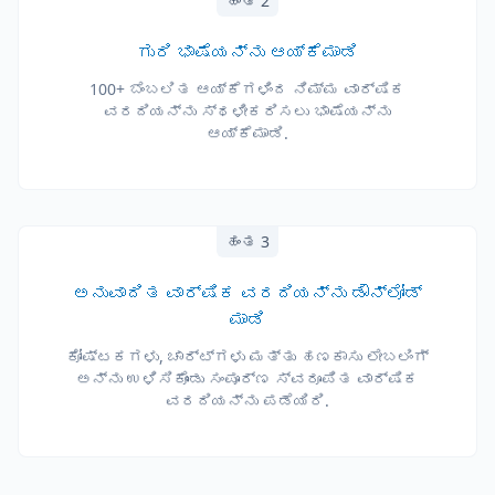
ಹಂತ 2
ಗುರಿ ಭಾಷೆಯನ್ನು ಆಯ್ಕೆಮಾಡಿ
100+ ಬೆಂಬಲಿತ ಆಯ್ಕೆಗಳಿಂದ ನಿಮ್ಮ ವಾರ್ಷಿಕ
ವರದಿಯನ್ನು ಸ್ಥಳೀಕರಿಸಲು ಭಾಷೆಯನ್ನು
ಆಯ್ಕೆಮಾಡಿ.
ಹಂತ 3
ಅನುವಾದಿತ ವಾರ್ಷಿಕ ವರದಿಯನ್ನು ಡೌನ್‌ಲೋಡ್
ಮಾಡಿ
ಕೋಷ್ಟಕಗಳು, ಚಾರ್ಟ್‌ಗಳು ಮತ್ತು ಹಣಕಾಸು ಲೇಬಲಿಂಗ್
ಅನ್ನು ಉಳಿಸಿಕೊಂಡು ಸಂಪೂರ್ಣ ಸ್ವರೂಪಿತ ವಾರ್ಷಿಕ
ವರದಿಯನ್ನು ಪಡೆಯಿರಿ.