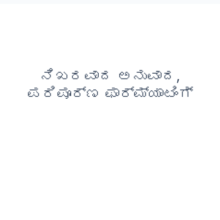
ನಿಖರವಾದ ಅನುವಾದ,
ಪರಿಪೂರ್ಣ ಫಾರ್ಮ್ಯಾಟಿಂಗ್