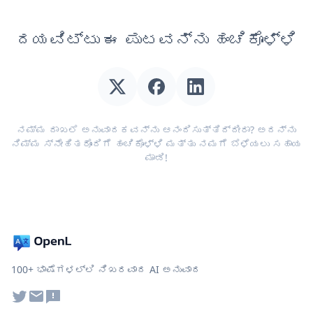
ದಯವಿಟ್ಟು ಈ ಪುಟವನ್ನು ಹಂಚಿಕೊಳ್ಳಿ
ನಮ್ಮ ದಾಖಲೆ ಅನುವಾದಕವನ್ನು ಆನಂದಿಸುತ್ತಿದ್ದೀರಾ? ಅದನ್ನು
ನಿಮ್ಮ ಸ್ನೇಹಿತರೊಂದಿಗೆ ಹಂಚಿಕೊಳ್ಳಿ ಮತ್ತು ನಮಗೆ ಬೆಳೆಯಲು ಸಹಾಯ
ಮಾಡಿ!
100+ ಭಾಷೆಗಳಲ್ಲಿ ನಿಖರವಾದ AI ಅನುವಾದ