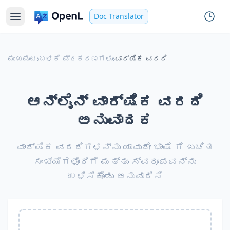
Doc Translator
ಮುಖಪುಟ
›
ಬಳಕೆ ಪ್ರಕರಣಗಳು
›
ವಾರ್ಷಿಕ ವರದಿ
ಆನ್ಲೈನ್ ವಾರ್ಷಿಕ ವರದಿ
ಅನುವಾದಕ
ವಾರ್ಷಿಕ ವರದಿಗಳನ್ನು ಯಾವುದೇ ಭಾಷೆ ಗೆ ಖಚಿತ
ಸಂಖ್ಯೆಗಳೊಂದಿಗೆ ಮತ್ತು ಸ್ವರೂಪವನ್ನು
ಉಳಿಸಿಕೊಂಡು ಅನುವಾದಿಸಿ