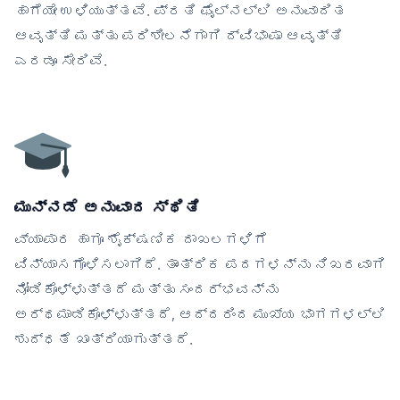
ಹಾಗೆಯೇ ಉಳಿಯುತ್ತವೆ. ಪ್ರತಿ ಫೈಲ್‌ನಲ್ಲಿ ಅನುವಾದಿತ
ಆವೃತ್ತಿ ಮತ್ತು ಪರಿಶೀಲನೆಗಾಗಿ ದ್ವಿಭಾಷಾ ಆವೃತ್ತಿ
ಎರಡೂ ಸೇರಿವೆ.
ಮುನ್ನಡೆ ಅನುವಾದ ಸ್ಥಿತಿ
ವ್ಯಾಪಾರ ಹಾಗೂ ಶೈಕ್ಷಣಿಕ ದಾಖಲಗಳಿಗೆ
ವಿನ್ಯಾಸಗೊಳಿಸಲಾಗಿದೆ. ತಾಂತ್ರಿಕ ಪದಗಳನ್ನು ನಿಖರವಾಗಿ
ನೋಡಿಕೊಳ್ಳುತ್ತದೆ ಮತ್ತು ಸಂದರ್ಭವನ್ನು
ಅರ್ಥಮಾಡಿಕೊಳ್ಳುತ್ತದೆ, ಆದ್ದರಿಂದ ಮುಖ್ಯ ಭಾಗಗಳಲ್ಲಿ
ಶುದ್ಧತೆ ಖಾತ್ರಿಯಾಗುತ್ತದೆ.