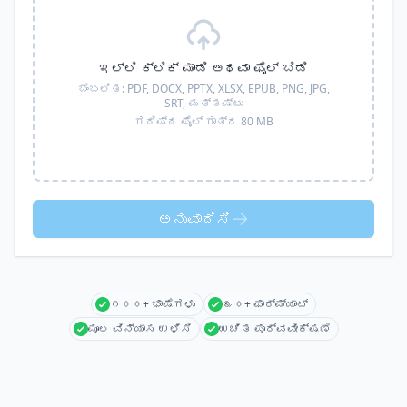
ಇಲ್ಲಿ ಕ್ಲಿಕ್ ಮಾಡಿ ಅಥವಾ ಫೈಲ್ ಬಿಡಿ
ಬೆಂಬಲಿತ:
PDF, DOCX, PPTX, XLSX, EPUB, PNG, JPG,
SRT,
ಮತ್ತಷ್ಟು
ಗರಿಷ್ಠ ಫೈಲ್ ಗಾತ್ರ 80 MB
ಅನುವಾದಿಸಿ
೧೦೦+ ಭಾಷೆಗಳು
೩೦+ ಫಾರ್ಮ್ಯಾಟ್
ಮೂಲ ವಿನ್ಯಾಸ ಉಳಿಸಿ
ಉಚಿತ ಪೂರ್ವವೀಕ್ಷಣೆ