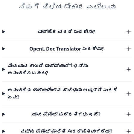
ನಿಮಗೆ ತಿಳಿಯಬೇಕಾದ ಎಲ್ಲವೂ
ವಾರ್ಷಿಕ ವರದಿ ಎಂದರೇನು?
OpenL Doc Translator ಎಂದರೇನು?
ನೀವು ಯಾವ ದಾಖಲೆ ಫಾರ್ಮ್ಯಾಟ್‌ಗಳನ್ನು
ಅನುವಾದಿಸಬಹುದು?
ಅನುವಾದಿತ ಡಾಕ್ಯುಮೆಂಟ್‌ನ ದ್ವಿಭಾಷಾ ಆವೃತ್ತಿ ಎಂದರೆ
ಏನು?
ಯಾವ ಪೆಮೆಂಟ್ ಪದ್ಧತಿಗಳು ಇವೆ?
ನಮ್ಮ ಪೆಮೆಂಟ್ ಮಾಹಿತಿ ಸುರಕ್ಷಿತವಾಗಿದೆಯಾ?