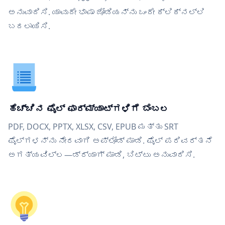
ಅನುವಾದಿಸಿ. ಯಾವುದೇ ಭಾಷಾ ಜೋಡಿಯನ್ನು ಒಂದೇ ಕ್ಲಿಕ್‌ನಲ್ಲಿ
ಬದಲಾಯಿಸಿ.
ಹೆಚ್ಚಿನ ಫೈಲ್ ಫಾರ್ಮ್ಯಾಟ್‌ಗಳಿಗೆ ಬೆಂಬಲ
PDF, DOCX, PPTX, XLSX, CSV, EPUB ಮತ್ತು SRT
ಫೈಲ್‌ಗಳನ್ನು ನೇರವಾಗಿ ಅಪ್ಲೋಡ್ ಮಾಡಿ. ಫೈಲ್ ಪರಿವರ್ತನೆ
ಅಗತ್ಯವಿಲ್ಲ—ಡ್ರ್ಯಾಗ್ ಮಾಡಿ, ಬಿಟ್ಟು ಅನುವಾದಿಸಿ.