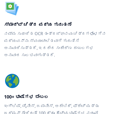
ಸ್ಮಾರ್ಟ್ ಚಿತ್ರ ಪಠ್ಯ ಗುರುತಣೆ
ನಮ್ಮ ಸುಧಾರಿತ OCR ತಂತ್ರಜ್ಞಾನವು ಚಿತ್ರಗಳೊಳಗಿನ
ಪಠ್ಯವನ್ನು ಸ್ವಯಂಚಾಲಿತವಾಗಿ ಗುರುತಿಸಿ
ಅನುವಾದಿಸುತ್ತದೆ, ಇದರಿಂದ ಸಂಕೀರ್ಣ ದಾಖಲಗಳ
ಅನುವಾದ ಸುಲಭವಾಗುತ್ತದೆ.
100+ ಭಾಷೆಗಳ ಬೆಂಬಲ
ಇಂಗ್ಲಿಷ್, ಚೈನೀಸ್, ಜಪಾನೀಸ್, ಅರೇಬಿಕ್, ಫ್ರೆಂಚ್ ಮತ್ತು
ಜರ್ಮನ್ ಸೇರಿದಂತೆ 100 ಕ್ಕೂ ಹೆಚ್ಚು ಭಾಷೆಗಳ ನಡುವೆ