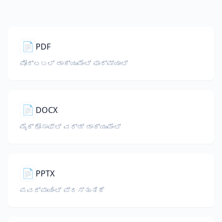
📄
PDF
ಪೋರ್ಟಬಲ್ ಡಾಕ್ಯುಮೆಂಟ್ ಫಾರ್ಮ್ಯಾಟ್
📄
DOCX
ಮೈಕ್ರೋಸಾಫ್ಟ್ ವರ್ಡ್ ಡಾಕ್ಯುಮೆಂಟ್
📄
PPTX
ಪವರ್‌ಪಾಯಿಂಟ್ ಪ್ರಸ್ತುತಿಕೆ