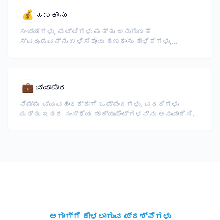
💰
ಹಣಕಾಸು
ಸಂಖ್ಯೆಗಳು, ಪಟ್ಟಿಗಳು ಮತ್ತು ಅನುಗುಣತೆ
ಸ್ವರೂಪವನ್ನು ಉಳಿಸಿಕೊಂಡು ಹಣಕಾಸು ಹೇಳಿಕೆಗಳು,
ವಾರ್ಷಿಕ ವರದಿಗಳು, ಹೂಡಿಕೆದಾರರ ದಾಖಲೆಗಳು ಮತ್ತು
ನಿಯಂತ್ರಣ ದಾಖಲೆಗಳನ್ನು ಅನುವಾದಿಸಿ.
💼
ವ್ಯಾಪಾರ
ನಿಮ್ಮ ವ್ಯವಹಾರಕ್ಕಾಗಿ ಒಪ್ಪಂದಗಳು, ವರದಿಗಳು
ಮತ್ತು ಇತರ ಸಂಸ್ಥೆಯ ಡಾಕ್ಯುಮೆಂಟ್‌ಗಳನ್ನು ಅನುವಾದಿಸಿ.
ಆಗಾಗ್ಗೆ ಕೇಳಲಾಗುವ ಪ್ರಶ್ನೆಗಳು