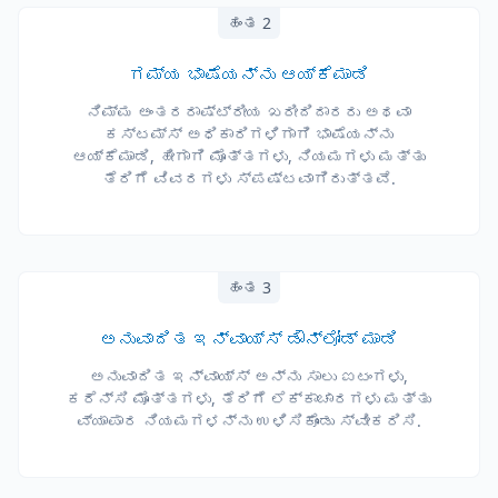
ಹಂತ 2
ಗಮ್ಯ ಭಾಷೆಯನ್ನು ಆಯ್ಕೆಮಾಡಿ
ನಿಮ್ಮ ಅಂತರರಾಷ್ಟ್ರೀಯ ಖರೀದಿದಾರರು ಅಥವಾ
ಕಸ್ಟಮ್ಸ್ ಅಧಿಕಾರಿಗಳಿಗಾಗಿ ಭಾಷೆಯನ್ನು
ಆಯ್ಕೆಮಾಡಿ, ಹೀಗಾಗಿ ಮೊತ್ತಗಳು, ನಿಯಮಗಳು ಮತ್ತು
ತೆರಿಗೆ ವಿವರಗಳು ಸ್ಪಷ್ಟವಾಗಿರುತ್ತವೆ.
ಹಂತ 3
ಅನುವಾದಿತ ಇನ್ವಾಯ್ಸ್ ಡೌನ್‌ಲೋಡ್ ಮಾಡಿ
ಅನುವಾದಿತ ಇನ್ವಾಯ್ಸ್ ಅನ್ನು ಸಾಲು ಐಟಂಗಳು,
ಕರೆನ್ಸಿ ಮೊತ್ತಗಳು, ತೆರಿಗೆ ಲೆಕ್ಕಾಚಾರಗಳು ಮತ್ತು
ವ್ಯಾಪಾರ ನಿಯಮಗಳನ್ನು ಉಳಿಸಿಕೊಂಡು ಸ್ವೀಕರಿಸಿ.