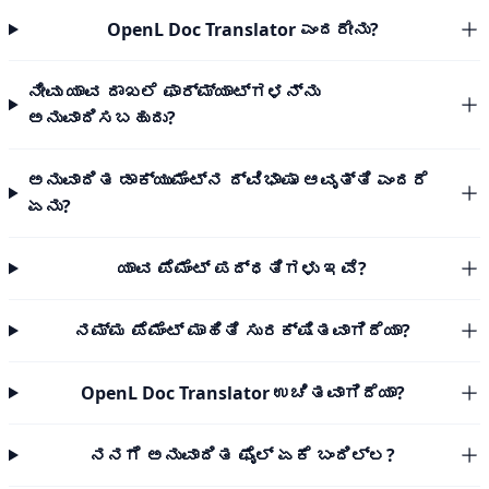
OpenL Doc Translator ಎಂದರೇನು?
ನೀವು ಯಾವ ದಾಖಲೆ ಫಾರ್ಮ್ಯಾಟ್‌ಗಳನ್ನು
ಅನುವಾದಿಸಬಹುದು?
ಅನುವಾದಿತ ಡಾಕ್ಯುಮೆಂಟ್‌ನ ದ್ವಿಭಾಷಾ ಆವೃತ್ತಿ ಎಂದರೆ
ಏನು?
ಯಾವ ಪೆಮೆಂಟ್ ಪದ್ಧತಿಗಳು ಇವೆ?
ನಮ್ಮ ಪೆಮೆಂಟ್ ಮಾಹಿತಿ ಸುರಕ್ಷಿತವಾಗಿದೆಯಾ?
OpenL Doc Translator ಉಚಿತವಾಗಿದೆಯಾ?
ನನಗೆ ಅನುವಾದಿತ ಫೈಲ್ ಏಕೆ ಬಂದಿಲ್ಲ?