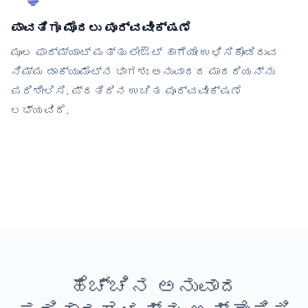
ಪಾವತಿಗೂ ಮೊದಲು ಪೂರ್ವವೀಕ್ಷಣೆ
ಮೂಲ ಫಾರ್ಮ್ಯಾಟ್ ಮತ್ತು ಲೇಔಟ್ ಹಾಗೆಯೇ ಉಳಿಸಿಕೊಂಡಿರುವ
ನಿಮ್ಮ ಡಾಕ್ಯುಮೆಂಟ್‌ನ ಭಾಗಶಃ ಅನುವಾದದ ಮಾದರಿಯನ್ನು
ಪರಿಶೀಲಿಸಿ. ಪ್ರತಿದಿನ ಉಚಿತ ಪೂರ್ವವೀಕ್ಷಣೆ
ಲಭ್ಯವಿದೆ.
ಹೆಚ್ಚಿನ ಅನುವಾದ