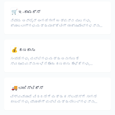
🛒
ಇ-ಕಾಮರ್ಸ್
ನಿಮ್ಮ ಆನ್‌ಲೈನ್ ಅಂಗಡಿಗಾಗಿ ಉತ್ಪನ್ನ ಪುಟಗಳು,
ಕ್ಯಾಟಲಾಗ್‌ಗಳು ಮತ್ತು ಮಾರ್ಕೆಟಿಂಗ್ ಡಾಕ್ಯುಮೆಂಟ್‌ಗಳನ್ನು
ಅನುವಾದಿಸಿ.
💰
ಹಣಕಾಸು
ಸಂಖ್ಯೆಗಳು, ಪಟ್ಟಿಗಳು ಮತ್ತು ಅನುಗುಣತೆ
ಸ್ವರೂಪವನ್ನು ಉಳಿಸಿಕೊಂಡು ಹಣಕಾಸು ಹೇಳಿಕೆಗಳು,
ವಾರ್ಷಿಕ ವರದಿಗಳು, ಹೂಡಿಕೆದಾರರ ದಾಖಲೆಗಳು ಮತ್ತು
ನಿಯಂತ್ರಣ ದಾಖಲೆಗಳನ್ನು ಅನುವಾದಿಸಿ.
🚚
ಲಾಜಿಸ್ಟಿಕ್ಸ್
ವಿಶ್ವವ್ಯಾಪಿ ವಿತರಣೆಗೆ ಮತ್ತು ಕಸ್ಟಮ್ಸ್‌ಗೆ ಸಾಗಣೆ
ದಾಖಲೆಗಳು, ಪ್ಯಾಕಿಂಗ್ ಪಟ್ಟಿ ಮತ್ತು ಲೇಬಲ್‌ಗಳನ್ನು
ಅನುವಾದಿಸಿ.