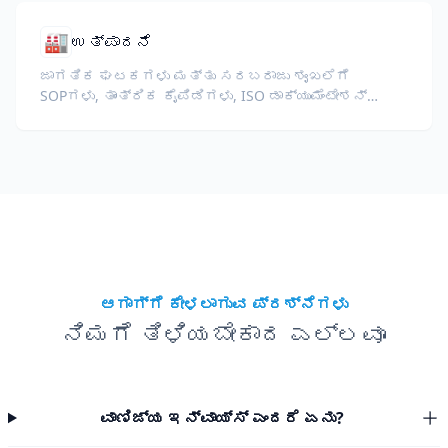
🏭
ಉತ್ಪಾದನೆ
ಜಾಗತಿಕ ಘಟಕಗಳು ಮತ್ತು ಸರಬರಾಜು ಶೃಂಖಲೆಗೆ
SOPಗಳು, ತಾಂತ್ರಿಕ ಕೈಪಿಡಿಗಳು, ISO ಡಾಕ್ಯುಮೆಂಟೇಶನ್
ಮತ್ತು ಉಪಕರಣ ಸ್ಪೆಕ್ಸ್ ಅನ್ನು ಅನುವಾದಿಸಿ.
ಆಗಾಗ್ಗೆ ಕೇಳಲಾಗುವ ಪ್ರಶ್ನೆಗಳು
ನಿಮಗೆ ತಿಳಿಯಬೇಕಾದ ಎಲ್ಲವೂ
ವಾಣಿಜ್ಯ ಇನ್ವಾಯ್ಸ್ ಎಂದರೆ ಏನು?