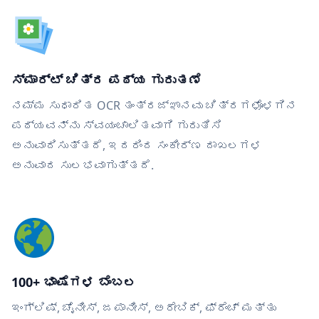
ಸ್ಮಾರ್ಟ್ ಚಿತ್ರ ಪಠ್ಯ ಗುರುತಣೆ
ನಮ್ಮ ಸುಧಾರಿತ OCR ತಂತ್ರಜ್ಞಾನವು ಚಿತ್ರಗಳೊಳಗಿನ
ಪಠ್ಯವನ್ನು ಸ್ವಯಂಚಾಲಿತವಾಗಿ ಗುರುತಿಸಿ
ಅನುವಾದಿಸುತ್ತದೆ, ಇದರಿಂದ ಸಂಕೀರ್ಣ ದಾಖಲಗಳ
ಅನುವಾದ ಸುಲಭವಾಗುತ್ತದೆ.
100+ ಭಾಷೆಗಳ ಬೆಂಬಲ
ಇಂಗ್ಲಿಷ್, ಚೈನೀಸ್, ಜಪಾನೀಸ್, ಅರೇಬಿಕ್, ಫ್ರೆಂಚ್ ಮತ್ತು