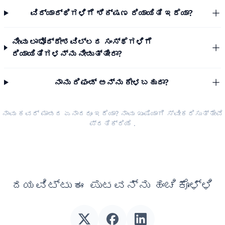
ವಿದ್ಯಾರ್ಥಿಗಳಿಗೆ ಶಿಕ್ಷಣ ರಿಯಾಯಿತಿ ಇದೆಯಾ?
ನೀವು ಲಾಭೋದ್ದೇಶವಿಲ್ಲದ ಸಂಸ್ಥೆಗಳಿಗೆ
ರಿಯಾಯಿತಿಗಳನ್ನು ನೀಡುತ್ತೀರಾ?
ನಾನು ರಿಫಂಡ್ ಅನ್ನು ಕೇಳಬಹುದಾ?
ನಾವು ಕವರ್ ಮಾಡದ ಏನಾದರೂ ಇದೆಯಾ? ನಾವು ಖುಷಿಯಾಗಿ ಸ್ವೀಕರಿಸುತ್ತೇವೆ
ಪ್ರತಿಕ್ರಿಯೆ
.
ದಯವಿಟ್ಟು ಈ ಪುಟವನ್ನು ಹಂಚಿಕೊಳ್ಳಿ