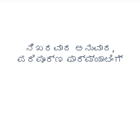
ನಿಖರವಾದ ಅನುವಾದ,
ಪರಿಪೂರ್ಣ ಫಾರ್ಮ್ಯಾಟಿಂಗ್