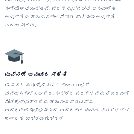
ಫಾಂಟ್‌ಗಳು, ಬಣ್ಣಗಳು, ಟೇಬಲ್‌ಗಳು ಮತ್ತು ಪುಟ ವಿನ್ಯಾಸ
ಹಾಗೆಯೇ ಉಳಿಯುತ್ತವೆ. ಪ್ರತಿ ಫೈಲ್‌ನಲ್ಲಿ ಅನುವಾದಿತ
ಆವೃತ್ತಿ ಮತ್ತು ಪರಿಶೀಲನೆಗಾಗಿ ದ್ವಿಭಾಷಾ ಆವೃತ್ತಿ
ಎರಡೂ ಸೇರಿವೆ.
ಮುನ್ನಡೆ ಅನುವಾದ ಸ್ಥಿತಿ
ವ್ಯಾಪಾರ ಹಾಗೂ ಶೈಕ್ಷಣಿಕ ದಾಖಲಗಳಿಗೆ
ವಿನ್ಯಾಸಗೊಳಿಸಲಾಗಿದೆ. ತಾಂತ್ರಿಕ ಪದಗಳನ್ನು ನಿಖರವಾಗಿ
ನೋಡಿಕೊಳ್ಳುತ್ತದೆ ಮತ್ತು ಸಂದರ್ಭವನ್ನು
ಅರ್ಥಮಾಡಿಕೊಳ್ಳುತ್ತದೆ, ಆದ್ದರಿಂದ ಮುಖ್ಯ ಭಾಗಗಳಲ್ಲಿ
ಶುದ್ಧತೆ ಖಾತ್ರಿಯಾಗುತ್ತದೆ.