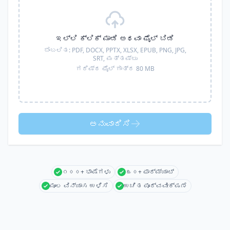
ಇಲ್ಲಿ ಕ್ಲಿಕ್ ಮಾಡಿ ಅಥವಾ ಫೈಲ್ ಬಿಡಿ
ಬೆಂಬಲಿತ:
PDF, DOCX, PPTX, XLSX, EPUB, PNG, JPG,
SRT,
ಮತ್ತಷ್ಟು
ಗರಿಷ್ಠ ಫೈಲ್ ಗಾತ್ರ 80 MB
ಅನುವಾದಿಸಿ
೧೦೦+ ಭಾಷೆಗಳು
೩೦+ ಫಾರ್ಮ್ಯಾಟ್
ಮೂಲ ವಿನ್ಯಾಸ ಉಳಿಸಿ
ಉಚಿತ ಪೂರ್ವವೀಕ್ಷಣೆ