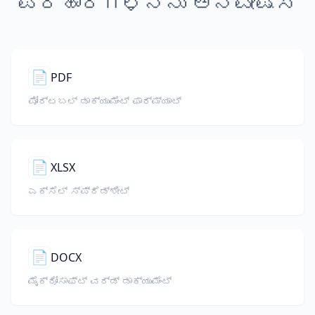
ಪರಿಹಾರಗಳನ್ನು ಅನ್ವೇಷಿಸಿ
📄
PDF
ಪೋರ್ಟಬಲ್ ಡಾಕ್ಯುಮೆಂಟ್ ಫಾರ್ಮ್ಯಾಟ್
📄
XLSX
ಎಕ್ಸೆಲ್ ಸ್ಪ್ರೆಡ್ಶೀಟ್
📄
DOCX
ಮೈಕ್ರೋಸಾಫ್ಟ್ ವರ್ಡ್ ಡಾಕ್ಯುಮೆಂಟ್