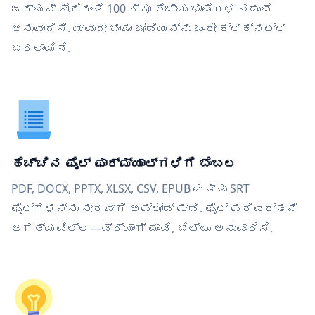
ಜರ್ಮನ್ ಸೇರಿದಂತೆ 100 ಕ್ಕೂ ಹೆಚ್ಚು ಭಾಷೆಗಳ ನಡುವೆ
ಅನುವಾದಿಸಿ. ಯಾವುದೇ ಭಾಷಾ ಜೋಡಿಯನ್ನು ಒಂದೇ ಕ್ಲಿಕ್‌ನಲ್ಲಿ
ಬದಲಾಯಿಸಿ.
ಹೆಚ್ಚಿನ ಫೈಲ್ ಫಾರ್ಮ್ಯಾಟ್‌ಗಳಿಗೆ ಬೆಂಬಲ
PDF, DOCX, PPTX, XLSX, CSV, EPUB ಮತ್ತು SRT
ಫೈಲ್‌ಗಳನ್ನು ನೇರವಾಗಿ ಅಪ್ಲೋಡ್ ಮಾಡಿ. ಫೈಲ್ ಪರಿವರ್ತನೆ
ಅಗತ್ಯವಿಲ್ಲ—ಡ್ರ್ಯಾಗ್ ಮಾಡಿ, ಬಿಟ್ಟು ಅನುವಾದಿಸಿ.