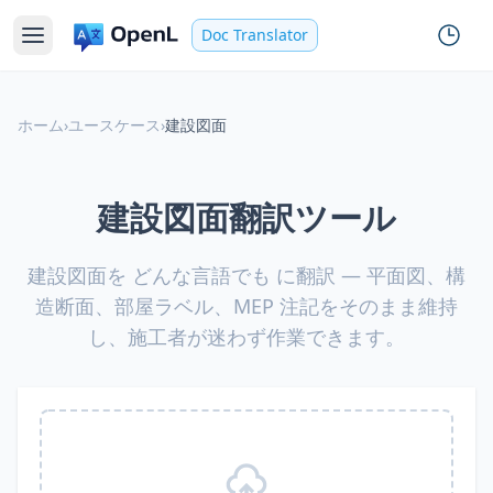
Doc Translator
ホーム
›
ユースケース
›
建設図面
建設図面翻訳ツール
建設図面を どんな言語でも に翻訳 — 平面図、構
造断面、部屋ラベル、MEP 注記をそのまま維持
し、施工者が迷わず作業できます。