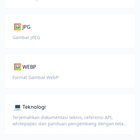
🖼️
JPG
Gambar JPEG
🖼️
WEBP
Format Gambar WebP
💻
Teknologi
Terjemahkan dokumentasi teknis, referensi API,
whitepaper, dan panduan pengembang dengan tetap
menjaga potongan kode, format, dan istilah teknis.