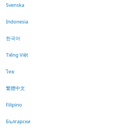
Svenska
Indonesia
한국어
Tiếng Việt
ไทย
繁體中文
Filipino
Български