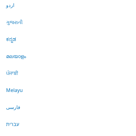
اردو
ગુજરાતી
ಕನ್ನಡ
മലയാളം
ਪੰਜਾਬੀ
Melayu
فارسی
עברית