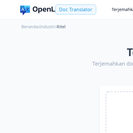
Doc Translator
Terjemahk
Beranda
›
Industri
›
Ritel
T
Terjemahkan do