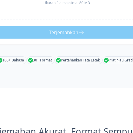
Ukuran file maksimal 80 MB
Terjemahkan
100+ Bahasa
30+ Format
Pertahankan Tata Letak
Pratinjau Grati
rjemahan Akurat, Format Sempu