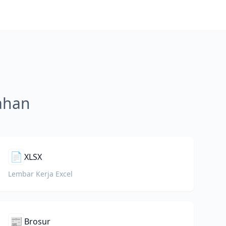
mahan
📄
XLSX
Lembar Kerja Excel
📰
Brosur