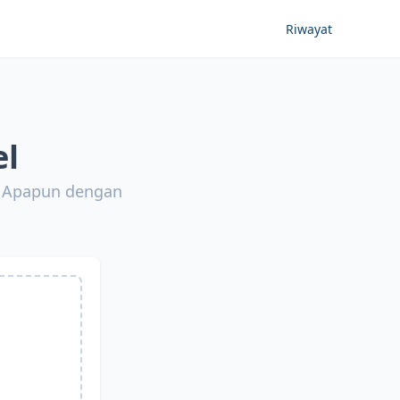
Riwayat
el
a Apapun dengan