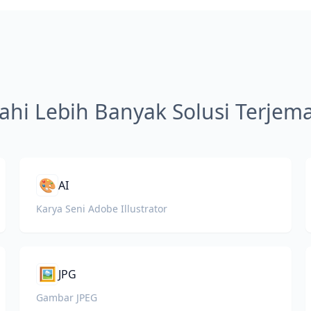
jahi Lebih Banyak Solusi Terje
🎨
AI
Karya Seni Adobe Illustrator
🖼️
JPG
Gambar JPEG