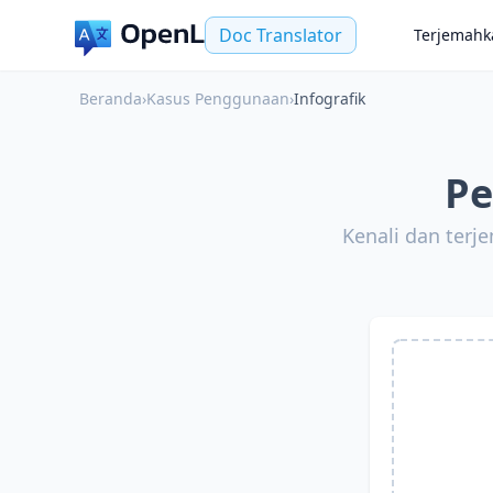
Doc Translator
Terjemahk
Beranda
›
Kasus Penggunaan
›
Infografik
Pe
Kenali dan terj