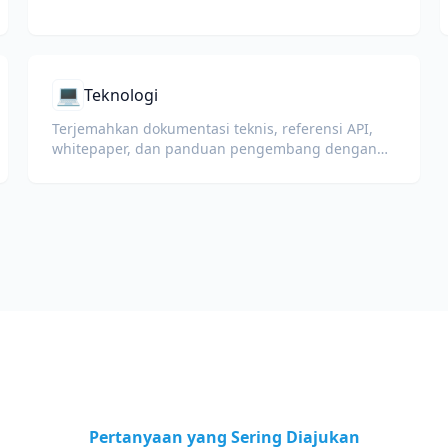
💻
Teknologi
Terjemahkan dokumentasi teknis, referensi API,
whitepaper, dan panduan pengembang dengan
tetap menjaga potongan kode, format, dan istilah
teknis.
Pertanyaan yang Sering Diajukan