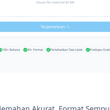
Ukuran file maksimal 80 MB
Terjemahkan
100+ Bahasa
30+ Format
Pertahankan Tata Letak
Pratinjau Grati
rjemahan Akurat, Format Sempu