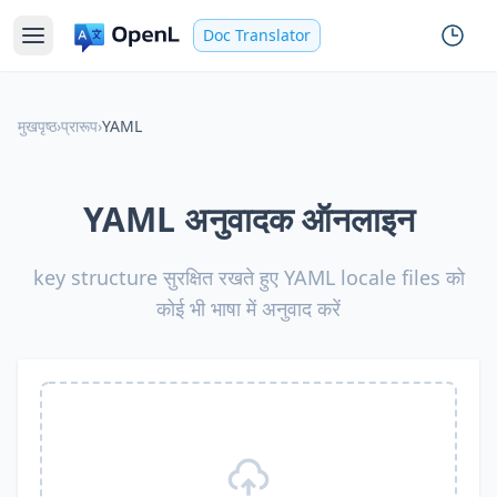
Doc Translator
मुखपृष्ठ
›
प्रारूप
›
YAML
YAML अनुवादक ऑनलाइन
key structure सुरक्षित रखते हुए YAML locale files को
कोई भी भाषा में अनुवाद करें