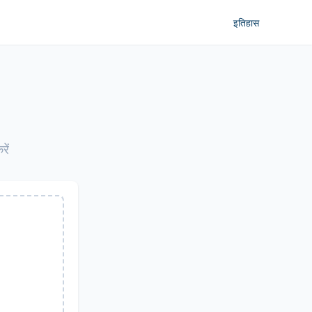
इतिहास
रें