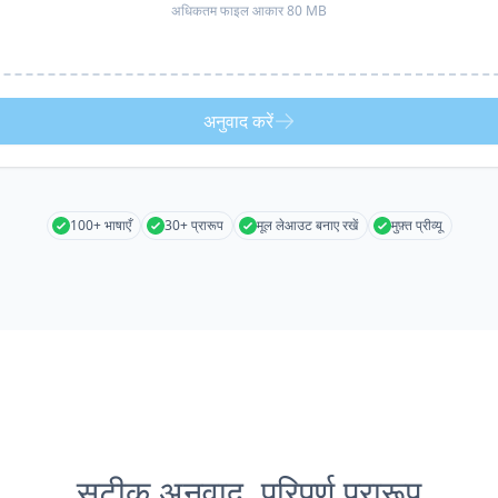
अधिकतम फाइल आकार 80 MB
अनुवाद करें
100+ भाषाएँ
30+ प्रारूप
मूल लेआउट बनाए रखें
मुफ़्त प्रीव्यू
सटीक अनुवाद, परिपूर्ण प्रारूप