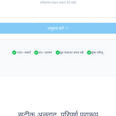
अधिकतम फाइल आकार 80 MB
अनुवाद करें
100+ भाषाएँ
30+ प्रारूप
मूल लेआउट बनाए रखें
मुफ़्त प्रीव्यू
सटीक अनुवाद, परिपूर्ण प्रारूप