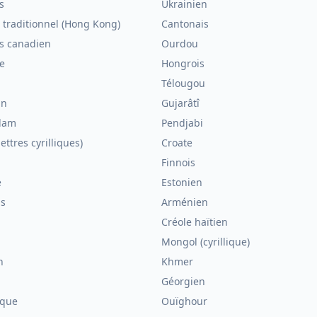
s
Ukrainien
 traditionnel (Hong Kong)
Cantonais
is canadien
Ourdou
e
Hongrois
Télougou
in
Gujarâtî
lam
Pendjabi
ettres cyrilliques)
Croate
Finnois
e
Estonien
is
Arménien
n
Créole haïtien
Mongol (cyrillique)
n
Khmer
Géorgien
que
Ouïghour