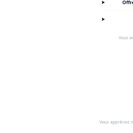
Offr
Vous av
Vous appréciez n