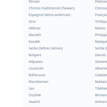
Persan
Polonai
Chinois traditionnel (Taïwan)
Chinois
Espagnol latino-américain
França
Grec
Tchèqu
Hébreu
Malais
Marathi
Philipp
Kazakh
Malaya
Serbe (lettres latines)
Serbe (l
Bulgare
Danois
Népalais
Slovèn
Lituanien
Albana
Biélorusse
Catala
Macédonien
Maltais
Lao
Tibétai
Ouzbek
Birman
Swahili
Amhari