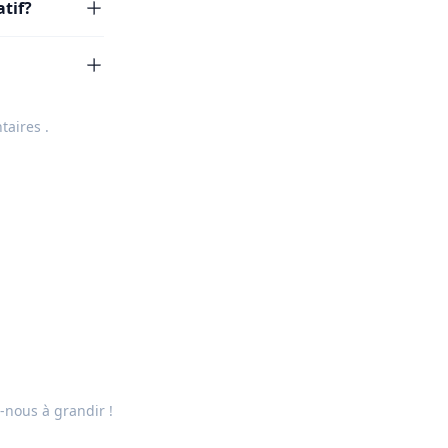
atif?
taires
.
-nous à grandir !