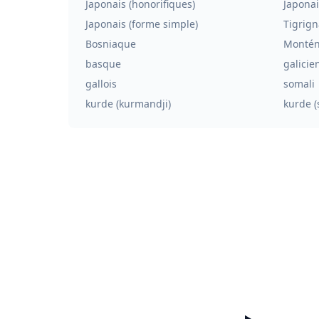
Japonais (honorifiques)
Japonai
Japonais (forme simple)
Tigrign
Bosniaque
Montén
basque
galicie
gallois
somali
kurde (kurmandji)
kurde (