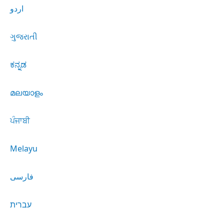
اردو
ગુજરાતી
ಕನ್ನಡ
മലയാളം
ਪੰਜਾਬੀ
Melayu
فارسی
עברית