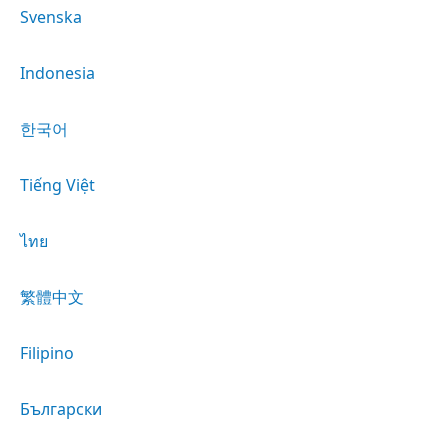
Svenska
Indonesia
한국어
Tiếng Việt
ไทย
繁體中文
Filipino
Български