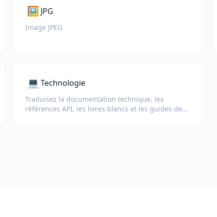
🖼️
JPG
Image JPEG
💻
Technologie
Traduisez la documentation technique, les
références API, les livres blancs et les guides de
développement tout en préservant les extraits de
code, la mise en forme et la terminologie
technique.