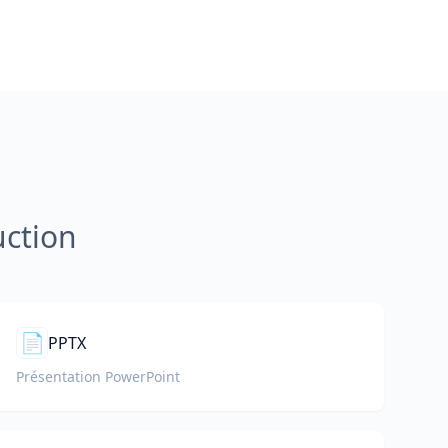
uction
📄
PPTX
Présentation PowerPoint