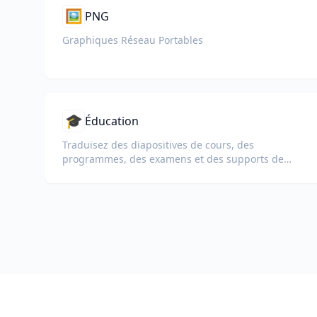
🖼️
PNG
Graphiques Réseau Portables
🎓
Éducation
Traduisez des diapositives de cours, des
programmes, des examens et des supports de
formation pour les écoles, les universités et les
programmes d'apprentissage en entreprise.