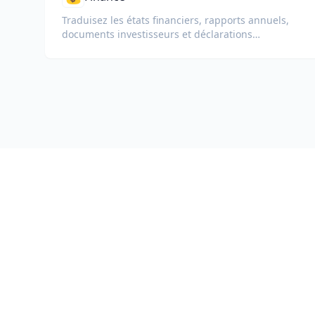
Traduisez les états financiers, rapports annuels,
documents investisseurs et déclarations
réglementaires tout en préservant les chiffres,
tableaux et la mise en forme de conformité.