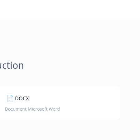
uction
📄
DOCX
Document Microsoft Word