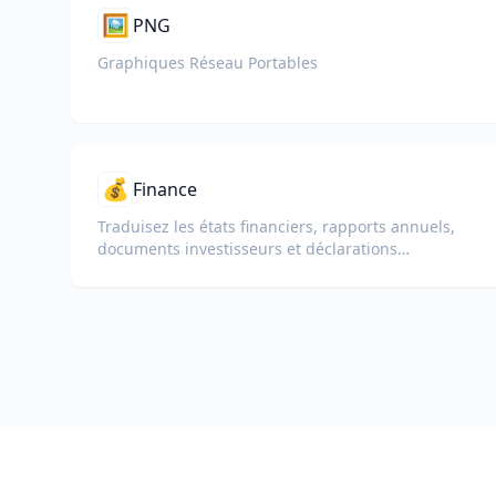
🖼️
PNG
Graphiques Réseau Portables
💰
Finance
Traduisez les états financiers, rapports annuels,
documents investisseurs et déclarations
réglementaires tout en préservant les chiffres,
tableaux et la mise en forme de conformité.