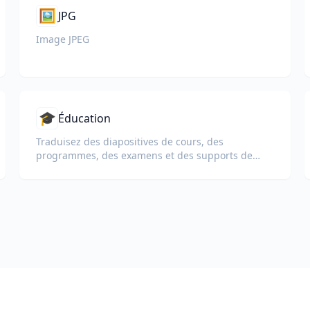
🖼️
JPG
Image JPEG
🎓
Éducation
Traduisez des diapositives de cours, des
programmes, des examens et des supports de
formation pour les écoles, les universités et les
programmes d'apprentissage en entreprise.